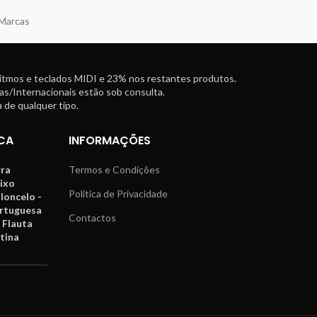
 Marcas
ritmos e teclados MIDI e 23% nos restantes produtos.
as/Internacionais estão sob consulta.
 de qualquer tipo.
CA
INFORMAÇÕES
rra
Termos e Condições
aixo
Política de Privacidade
oloncelo -
ortuguesa
Contactos
 Flauta
tina