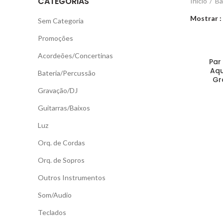
CATEGORIAS
Início
Ba
Mostrar
Sem Categoria
Promoções
Acordeões/Concertinas
Par
Aqu
Bateria/Percussão
Gr
Gravação/DJ
Guitarras/Baixos
Luz
Orq. de Cordas
Orq. de Sopros
Outros Instrumentos
Som/Audio
Teclados