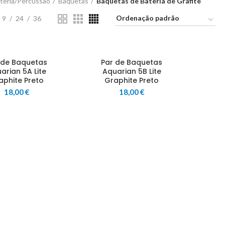
teria/Percussão
Baquetas
Baquetas de Bateria de Grafite
9
24
36
 de Baquetas
Par de Baquetas
arian 5A Lite
Aquarian 5B Lite
aphite Preto
Graphite Preto
18,00
€
18,00
€