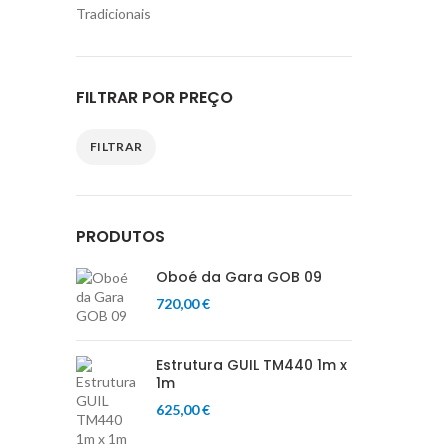
Tradicionais
FILTRAR POR PREÇO
FILTRAR
Preço
Preço
mínimo
máximo
PRODUTOS
Oboé da Gara GOB 09
720,00
€
Estrutura GUIL TM440 1m x
1m
625,00
€