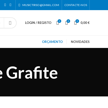
MUSICTIRSO@GMAIL.COM
CONTACTE-NOS
0
0
0
LOGIN / REGISTO
0,00
€
ORÇAMENTO
NOVIDADES
 Grafite