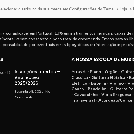
elecionar o atributo da sua marca em Configurações do Tema -> Loja ->
 vigor aplicável em Portugal: 13% em instrumentos musicais, caixas de 
tinental variam consoante o peso total da encomenda. Envios para as Ilh
ponsabilidade por eventuais erros tipográficos ou informação imprecisa
AS
A NOSSA ESCOLA DE MÚSI
Inscrições abertas –
Aulas de:
Piano - Orgão - Guita
Ano lectivo
Clássica - Guitarra Elétrica - B
2025/2026
Elétrico - Bateria - Violino - Vi
Canto - Bandolim - Guitarra P
Setembro 8, 2021
No
- Cavaquinho - Viola Braguesa -
Comments
Transversal - Acordeão/Concer