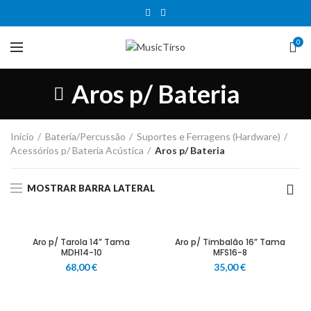
0
Aros p/ Bateria
Início
Bateria/Percussão
Suportes e Ferragens (Hardware)
Acessórios p/ Bateria Acústica
Aros p/ Bateria
MOSTRAR BARRA LATERAL
Aro p/ Tarola 14” Tama
Aro p/ Timbalão 16” Tama
MDH14-10
MFS16-8
68,00
€
35,00
€