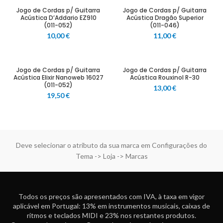
Jogo de Cordas p/ Guitarra
Jogo de Cordas p/ Guitarra
Acústica D’Addario EZ910
Acústica Dragão Superior
(011-052)
(011-046)
10,00
€
11,00
€
Jogo de Cordas p/ Guitarra
Jogo de Cordas p/ Guitarra
Acústica Elixir Nanoweb 16027
Acústica Rouxinol R-30
(011-052)
13,00
€
19,50
€
Deve selecionar o atributo da sua marca em Configurações do
Tema -> Loja -> Marcas
Todos os preços são apresentados com IVA, à taxa em vigor
aplicável em Portugal: 13% em instrumentos musicais, caixas de
ritmos e teclados MIDI e 23% nos restantes produtos.