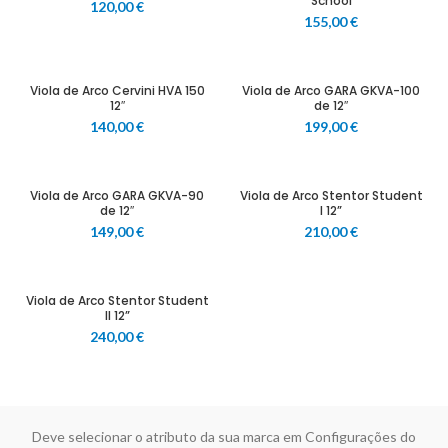
School
120,00
€
155,00
€
Viola de Arco Cervini HVA 150
Viola de Arco GARA GKVA-100
12″
de 12″
140,00
€
199,00
€
Viola de Arco GARA GKVA-90
Viola de Arco Stentor Student
de 12″
I 12”
149,00
€
210,00
€
Viola de Arco Stentor Student
II 12”
240,00
€
Deve selecionar o atributo da sua marca em Configurações do