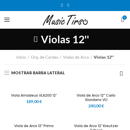
0
Violas 12''
Início
Orq. de Cordas
Violas de Arco
Violas 12''
MOSTRAR BARRA LATERAL
Viola Amadeus VLA200 12″
Viola de Arco 12” Carlo
Giordano VL1
189,00
€
240,00
€
Viola de Arco 12” Primo
Viola de Arco 12″ Kreutzer