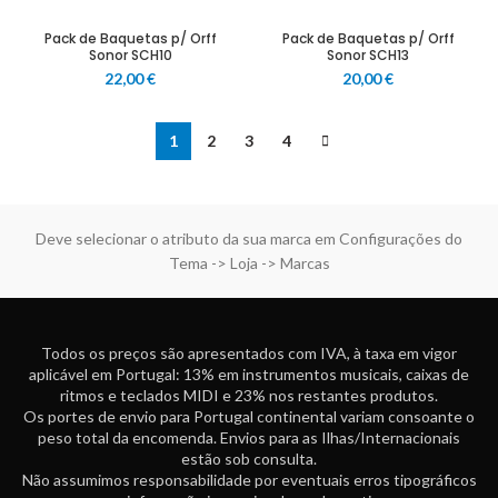
Pack de Baquetas p/ Orff
Pack de Baquetas p/ Orff
Sonor SCH10
Sonor SCH13
22,00
€
20,00
€
1
2
3
4
Deve selecionar o atributo da sua marca em Configurações do
Tema -> Loja -> Marcas
Todos os preços são apresentados com IVA, à taxa em vigor
aplicável em Portugal: 13% em instrumentos musicais, caixas de
ritmos e teclados MIDI e 23% nos restantes produtos.
Os portes de envio para Portugal continental variam consoante o
peso total da encomenda. Envios para as Ilhas/Internacionais
estão sob consulta.
Não assumimos responsabilidade por eventuais erros tipográficos