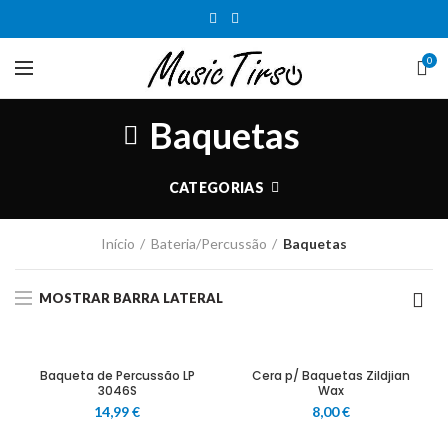
0
Baquetas
CATEGORIAS
Início
Bateria/Percussão
Baquetas
MOSTRAR BARRA LATERAL
Baqueta de Percussão LP
Cera p/ Baquetas Zildjian
3046S
Wax
14,99
€
8,00
€