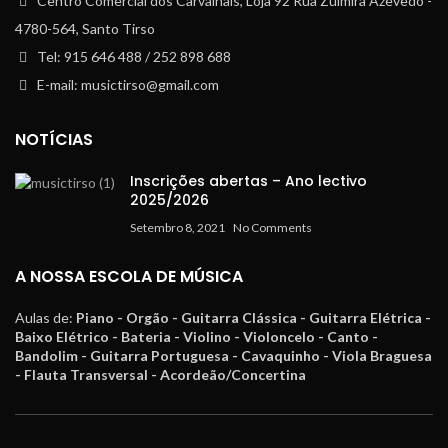
Centro Comercial dos Carvalhais, Loja 92 Rua Zulmira Azevedo -
4780-564, Santo Tirso
Tel: 915 646 488 / 252 898 688
E-mail: musictirso@gmail.com
NOTÍCIAS
Inscrições abertas – Ano lectivo
2025/2026
Setembro 8, 2021
No Comments
A NOSSA ESCOLA DE MÚSICA
Aulas de:
Piano - Orgão - Guitarra Clássica - Guitarra Elétrica -
Baixo Elétrico - Bateria - Violino - Violoncelo - Canto -
Bandolim - Guitarra Portuguesa - Cavaquinho - Viola Braguesa
- Flauta Transversal - Acordeão/Concertina