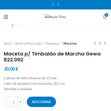
0
Clique para aumentar
Início
Bateria/Percussão
Baquetas
Macetas
Maceta p/ Timbalão de Marcha Gewa
822.092
30,00
€
Cabeça de feltro branco de 35 mm
Cabo de alumínio com borracha, 36,5 cm
Vendida à unidade
Quantidade de Maceta p/ Timbalão de Marcha Gewa 822.092
ADICIONAR