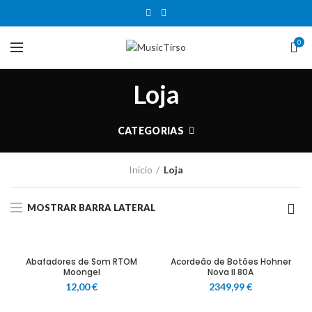
0
Loja
CATEGORIAS
Início
Loja
MOSTRAR BARRA LATERAL
Abafadores de Som RTOM
Acordeão de Botões Hohner
Moongel
Nova II 80A
12,00
€
2349,99
€