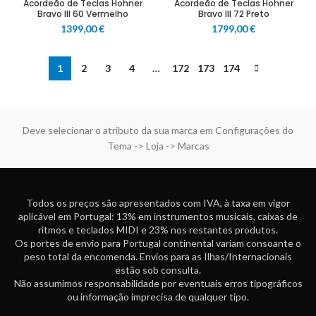
Acordeão de Teclas Hohner
Acordeão de Teclas Hohner
Bravo III 60 Vermelho
Bravo III 72 Preto
1399,00
€
1799,00
€
1
2
3
4
…
172
173
174
Deve selecionar o atributo da sua marca em Configurações do
Tema -> Loja -> Marcas
Todos os preços são apresentados com IVA, à taxa em vigor
aplicável em Portugal: 13% em instrumentos musicais, caixas de
ritmos e teclados MIDI e 23% nos restantes produtos.
Os portes de envio para Portugal continental variam consoante o
peso total da encomenda. Envios para as Ilhas/Internacionais
estão sob consulta.
Não assumimos responsabilidade por eventuais erros tipográficos
ou informação imprecisa de qualquer tipo.