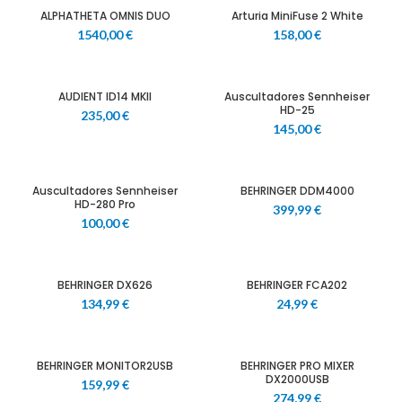
ALPHATHETA OMNIS DUO
Arturia MiniFuse 2 White
1540,00
€
158,00
€
AUDIENT ID14 MKII
Auscultadores Sennheiser
HD-25
235,00
€
145,00
€
Auscultadores Sennheiser
BEHRINGER DDM4000
HD-280 Pro
399,99
€
100,00
€
BEHRINGER DX626
BEHRINGER FCA202
134,99
€
24,99
€
BEHRINGER MONITOR2USB
BEHRINGER PRO MIXER
DX2000USB
159,99
€
274,99
€