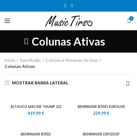
0
Colunas Ativas
Início
Som/Audio
Colunas e Sistemas de Som
Colunas Ativas
MOSTRAR BARRA LATERAL
ALTAVOZ MACKIE THUMP 212
BEHRINGER B110D EUROLIVE
419,99
€
229,99
€
BEHRINGER B115D
BEHRINGER DR112DSP