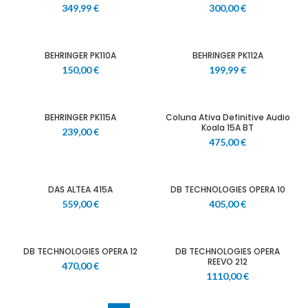
349,99
€
300,00
€
BEHRINGER PK110A
BEHRINGER PK112A
150,00
€
199,99
€
BEHRINGER PK115A
Coluna Ativa Definitive Audio
Koala 15A BT
239,00
€
475,00
€
DAS ALTEA 415A
DB TECHNOLOGIES OPERA 10
559,00
€
405,00
€
DB TECHNOLOGIES OPERA 12
DB TECHNOLOGIES OPERA
REEVO 212
470,00
€
1110,00
€