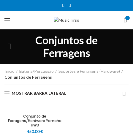
0
Conjuntos de
Ferragens
Início
Bateria/Percussão
Suportes e Ferragens (Hardware)
Conjuntos de Ferragens
MOSTRAR BARRA LATERAL
Conjunto de
Ferragens/Hardware Yamaha
HW3
450,00
€