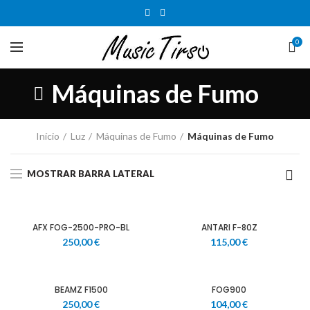
0
Máquinas de Fumo
Início
Luz
Máquinas de Fumo
Máquinas de Fumo
MOSTRAR BARRA LATERAL
AFX FOG-2500-PRO-BL
ANTARI F-80Z
250,00
€
115,00
€
BEAMZ F1500
FOG900
250,00
€
104,00
€