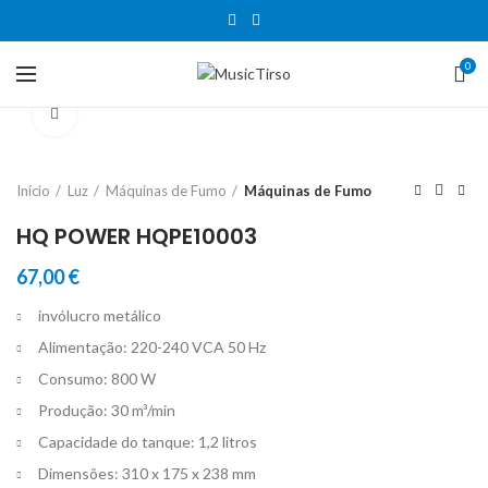
0
Clique para aumentar
Início
Luz
Máquinas de Fumo
Máquinas de Fumo
HQ POWER HQPE10003
67,00
€
invólucro metálico
Alimentação: 220-240 VCA 50 Hz
Consumo: 800 W
Produção: 30 m³/min
Capacidade do tanque: 1,2 litros
Dimensões: 310 x 175 x 238 mm