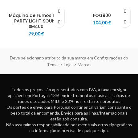
Máquina de Fumos IBIZA
FOG900
PARTY LIGHT SOUND
104,00
€
SM400
79,00
€
Deve selecionar o atributo da sua marca em Configurações do
Tema -> Loja -> Marcas
Todos os preços são apresentados com IVA, à taxa em vigor
aplicável em Portugal: 13% em instrumentos musicais, caixas de
ritmos e teclados MIDI e 23% nos restantes produtos.
Os portes de envio para Portugal continental variam consoante o
peso total da encomenda. Envios para as Ilhas/Internacionais
estão sob consulta.
Não assumimos responsabilidade por eventuais erros tipográficos
ou informação imprecisa de qualquer tipo.