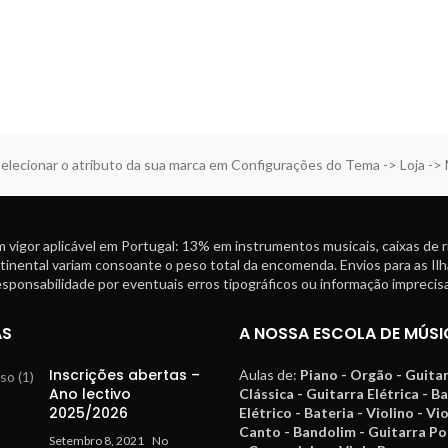
elecionar o atributo da sua marca em Configurações do Tema -> Loja ->
 vigor aplicável em Portugal: 13% em instrumentos musicais, caixas de 
tinental variam consoante o peso total da encomenda. Envios para as Ilh
ponsabilidade por eventuais erros tipográficos ou informação imprecisa
AS
A NOSSA ESCOLA DE MÚSI
Inscrições abertas –
Aulas de:
Piano - Orgão - Guita
Ano lectivo
Clássica - Guitarra Elétrica - B
2025/2026
Elétrico - Bateria - Violino - Vi
Canto - Bandolim - Guitarra P
Setembro 8, 2021
No