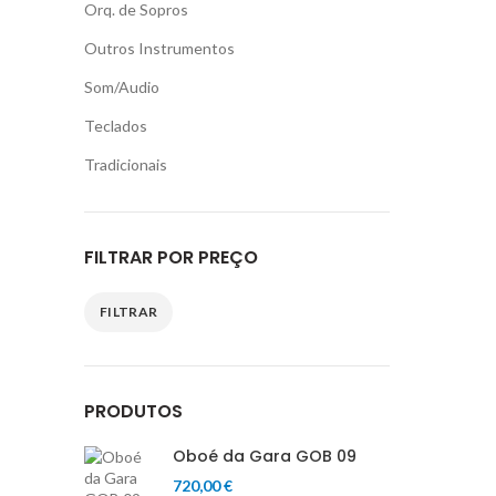
Orq. de Sopros
Outros Instrumentos
Som/Audio
Teclados
Tradicionais
FILTRAR POR PREÇO
FILTRAR
Preço
Preço
mínimo
máximo
PRODUTOS
Oboé da Gara GOB 09
720,00
€