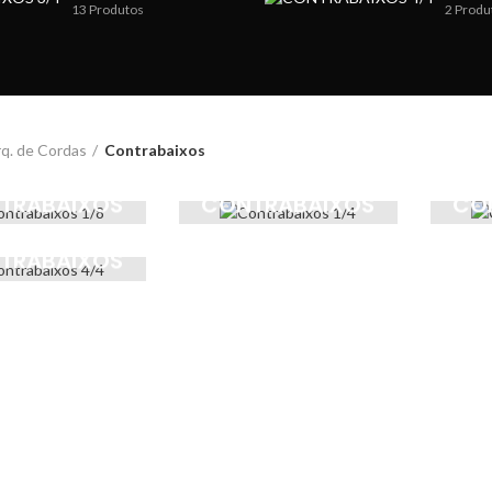
13
Produtos
2
Produ
q. de Cordas
Contrabaixos
TRABAIXOS
CONTRABAIXOS
CO
1/8
1/4
TRABAIXOS
4/4