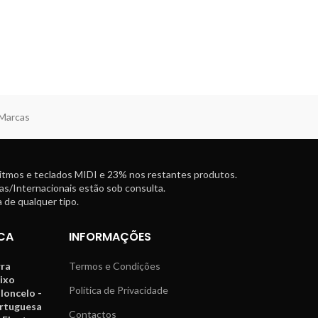
 Marcas
ritmos e teclados MIDI e 23% nos restantes produtos.
as/Internacionais estão sob consulta.
 de qualquer tipo.
CA
INFORMAÇÕES
rra
Termos e Condições
aixo
Política de Privacidade
oloncelo -
ortuguesa
Contactos