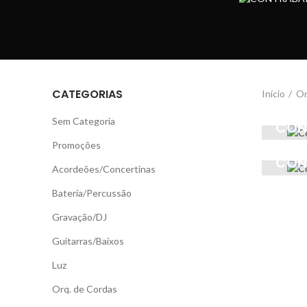
CATEGORIAS
Início
Or
Sem Categoria
CON
Promoções
CON
Acordeões/Concertinas
Bateria/Percussão
Gravação/DJ
Guitarras/Baixos
Luz
Orq. de Cordas