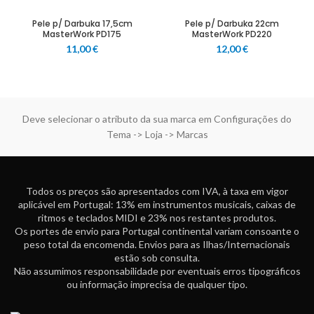
Pele p/ Darbuka 17,5cm
Pele p/ Darbuka 22cm
MasterWork PD175
MasterWork PD220
11,00
€
12,00
€
Deve selecionar o atributo da sua marca em Configurações do
Tema -> Loja -> Marcas
Todos os preços são apresentados com IVA, à taxa em vigor
aplicável em Portugal: 13% em instrumentos musicais, caixas de
ritmos e teclados MIDI e 23% nos restantes produtos.
Os portes de envio para Portugal continental variam consoante o
peso total da encomenda. Envios para as Ilhas/Internacionais
estão sob consulta.
Não assumimos responsabilidade por eventuais erros tipográficos
ou informação imprecisa de qualquer tipo.