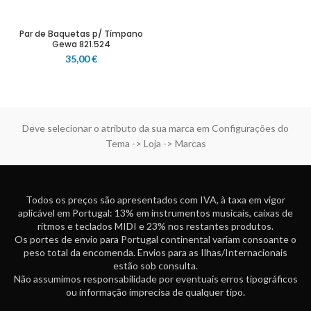
Par de Baquetas p/ Tímpano
Gewa 821.524
35,00
€
Deve selecionar o atributo da sua marca em Configurações do
Tema -> Loja -> Marcas
Todos os preços são apresentados com IVA, à taxa em vigor
aplicável em Portugal: 13% em instrumentos musicais, caixas de
ritmos e teclados MIDI e 23% nos restantes produtos.
Os portes de envio para Portugal continental variam consoante o
peso total da encomenda. Envios para as Ilhas/Internacionais
estão sob consulta.
Não assumimos responsabilidade por eventuais erros tipográficos
ou informação imprecisa de qualquer tipo.