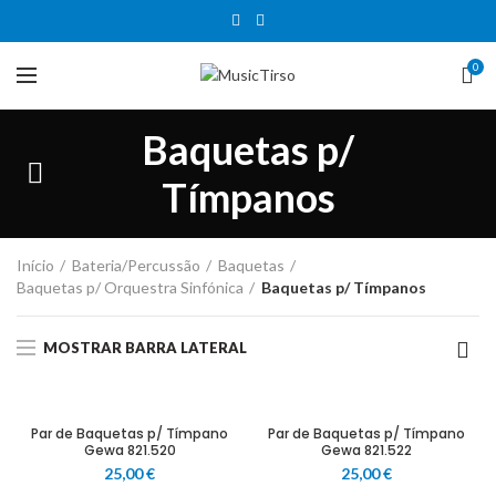
0
Baquetas p/
Tímpanos
Início
Bateria/Percussão
Baquetas
Baquetas p/ Orquestra Sinfónica
Baquetas p/ Tímpanos
MOSTRAR BARRA LATERAL
Par de Baquetas p/ Tímpano
Par de Baquetas p/ Tímpano
Gewa 821.520
Gewa 821.522
25,00
€
25,00
€