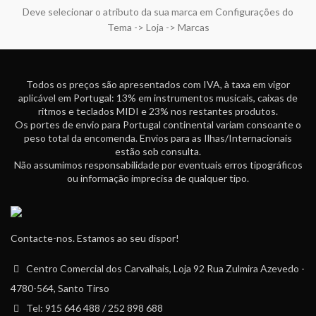
Deve selecionar o atributo da sua marca em Configurações do
Tema -> Loja -> Marcas
Todos os preços são apresentados com IVA, à taxa em vigor
aplicável em Portugal: 13% em instrumentos musicais, caixas de
ritmos e teclados MIDI e 23% nos restantes produtos.
Os portes de envio para Portugal continental variam consoante o
peso total da encomenda. Envios para as Ilhas/Internacionais
estão sob consulta.
Não assumimos responsabilidade por eventuais erros tipográficos
ou informação imprecisa de qualquer tipo.
Contacte-nos. Estamos ao seu dispor!
Centro Comercial dos Carvalhais, Loja 92 Rua Zulmira Azevedo -
4780-564, Santo Tirso
Tel: 915 646 488 / 252 898 688