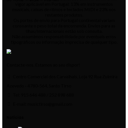
vigor aplicável em Portugal: 13% em instrumentos
musicais, caixas de ritmos e teclados MIDI e 23% nos
restantes produtos.
Os portes de envio para Portugal continental variam
consoante o peso total da encomenda. Envios para as
Ilhas/Internacionais estão sob consulta.
Não assumimos responsabilidade por eventuais erros
tipográficos ou informação imprecisa de qualquer tipo.
Contacte-nos. Estamos ao seu dispor!
Centro Comercial dos Carvalhais, Loja 92 Rua Zulmira
Azevedo - 4780-564, Santo Tirso
Tel: 915 646 488 / 252 898 688
E-mail: musictirso@gmail.com
Notícias