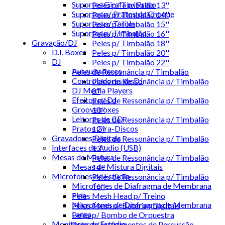
Suportes Girafa p/ Prato
Peles p/ Timbalão 13''
Suportes p/ Pratos de Choque
Peles p/ Timbalão 14''
Suportes p/ Tarola
Peles p/ Timbalão 15''
Suportes p/ Timbalão
Peles p/ Timbalão 16''
Gravação/DJ
Peles p/ Timbalão 18''
D.I. Boxes
Peles p/ Timbalão 20''
DJ
Peles p/ Timbalão 22''
Auscultadores
Peles de Ressonância p/ Timbalão
Controladores de DJ
Peles de Ressonância p/ Timbalão
DJ Media Players
8''
Efeitos p/ DJ
Peles de Ressonância p/ Timbalão
Grooveboxes
10''
Leitores de CD
Peles de Ressonância p/ Timbalão
Pratos Gira-Discos
12''
Gravadores Digitais
Peles de Ressonância p/ Timbalão
Interfaces de Audio (USB)
13''
Mesas de Mistura
Peles de Ressonância p/ Timbalão
Mesas de Mistura Digitais
14''
Microfones de Estúdio
Peles de Ressonância p/ Timbalão
Microfones de Diafragma de Membrana
16''
Fina
Peles Mesh Head p/ Treino
Microfones de Diafragma de Membrana
Peles Mesh p/ Baterias Digitais
Larga
Peles p/ Bombo de Orquestra
Monitores de Estúdio
Peles p/ Instrumentos de Percussão