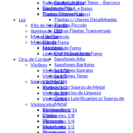
Flautas de Bisel Tenor – Barroco
Palhetas de Guitarra
Flautas de Pan
Suportes p/ Guit. e Baixo
Flautas Transversais
Transpositores (Capos)
Flautas c/ chaves Desalinhadas
Luz
Flautins Piccolo
Kits de Iluminação
Outras Flautas Transversais
Iluminação LED
Flautins
Mesas de Controlo
Oboés
Máquinas de Fumo
Saxofones
Máquinas de Fumo
Outros Saxofones
Líquido p/ Máquinas de Fumo
Saxofones Alto
Orq. de Cordas
Saxofones Barítono
Violinos
Saxofones Soprano
Violinos 1/16
Saxofones Tenor
Violinos 1/8
Sopros de Metal
Violinos 1/4
Acessórios p/ Sopros de Metal
Violinos 1/2
Acessórios de Limpeza
Violinos 3/4
Óleos e Lubrificantes p/ Sopros de
Violinos 4/4
Metal
Violoncelos
Bombardinos
Violoncelos 1/16
Clarins
Violoncelos 1/8
Fliscornes
Violoncelos 1/4
Sousafones
Violoncelos 1/2
Trombones
Violoncelos 3/4