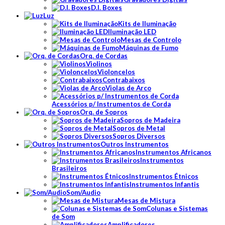
D.I. Boxes
Luz
Kits de Iluminação
Iluminação LED
Mesas de Controlo
Máquinas de Fumo
Orq. de Cordas
Violinos
Violoncelos
Contrabaixos
Violas de Arco
Acessórios p/ Instrumentos de Corda
Orq. de Sopros
Sopros de Madeira
Sopros de Metal
Sopros Diversos
Outros Instrumentos
Instrumentos Africanos
Instrumentos
Brasileiros
Instrumentos Étnicos
Instrumentos Infantis
Som/Audio
Mesas de Mistura
Colunas e Sistemas
de Som
Amplificadores