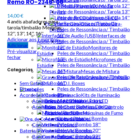
Remo RO-2346-00
Pele de Ressonânica p/ Tarola 12''
DJ Media
Pele de Ressonânica p/ Tarola 13''
Players
14,00
€
Pele de Ressonânica p/ Tarola 14''
Leitores de CD
4 anéis abafadores para
Peles de Ressonância p/ Timbalão
Pratos Gira-
tarola/timbalão Medidas:
Peles de Ressonância p/ Timbalão
Discos
12'', 13'', 14'', 16''
10''
Interfaces de
Adicionar aos Favoritos
Peles de Ressonância p/ Timbalão
Audio (USB)
Adicionar
12''
Monitores de
Pré-visualizar
Peles de Ressonância p/ Timbalão
Estúdio
fechar
13''
Microfones de
Peles de Ressonância p/ Timbalão
Estúdio
Categorias
14''
Mesas de Mistura
Peles de Ressonância p/ Timbalão
Gravadores Digitais
16''
D.I. Boxes
Sem Categoria
Peles de Ressonância p/ Timbalão
Promoções
Luz
8''
Kits de Iluminação
Acordeões/Concertinas
Peles Mesh Head p/ Treino
Iluminação LED
Acessórios p/ Acordeão
Peles Mesh p/ Baterias Digitais
Mesas de Controlo
Acordeões
Peles p/ Bombo
Máquinas de Fumo
Acordeões de Teclas
Outras Peles p/ Bombo
Acordeões de Botões
Orq. de Cordas
Peles p/ Bombo 18''
Violinos
Concertinas
Peles p/ Bombo 20''
Violoncelos
Bateria/Percussão
Peles p/ Bombo 22''
Contrabaixos
Baterias Acústicas