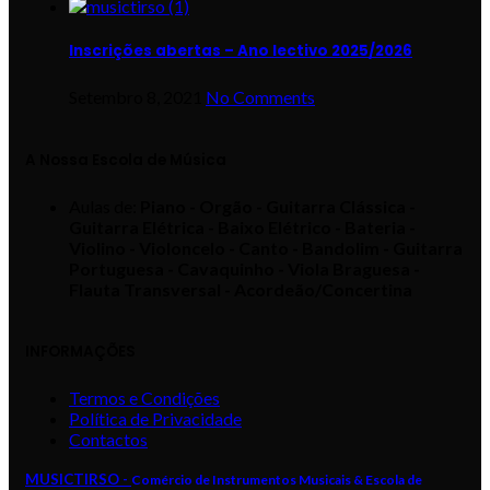
Inscrições abertas – Ano lectivo 2025/2026
Setembro 8, 2021
No Comments
A Nossa Escola de Música
Aulas de:
Piano - Orgão - Guitarra Clássica -
Guitarra Elétrica - Baixo Elétrico - Bateria -
Violino - Violoncelo - Canto - Bandolim - Guitarra
Portuguesa - Cavaquinho - Viola Braguesa -
Flauta Transversal - Acordeão/Concertina
INFORMAÇÕES
Termos e Condições
Política de Privacidade
Contactos
MUSICTIRSO -
Comércio de Instrumentos Musicais & Escola de