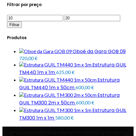
Filtrar por preço
Preço
Preço
mínimo
máximo
Filtrar
Produtos
Oboé da Gara GOB 09
720,00
€
Estrutura GUIL
TM440 1m x 1m
625,00
€
Estrutura
GUIL TM440 1m x 50cm
600,00
€
Estrutura
GUIL TM300 2m x 50cm
600,00
€
Estrutura GUIL
TM300 1m x 1m
580,00
€
Deve selecionar o atributo da sua marca em Configurações
Todos os preços são apresentados com IVA, à taxa em
do Tema -> Loja -> Marcas