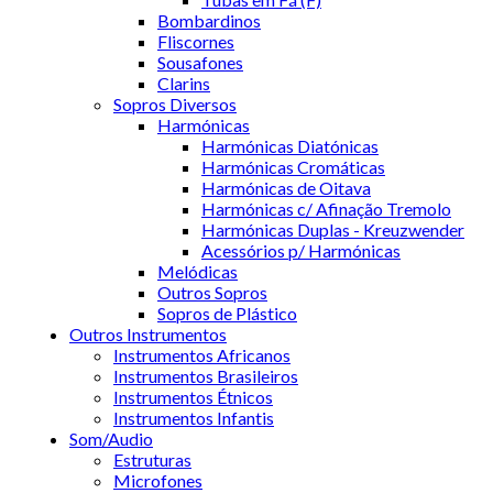
Bombardinos
Fliscornes
Sousafones
Clarins
Sopros Diversos
Harmónicas
Harmónicas Diatónicas
Harmónicas Cromáticas
Harmónicas de Oitava
Harmónicas c/ Afinação Tremolo
Harmónicas Duplas - Kreuzwender
Acessórios p/ Harmónicas
Melódicas
Outros Sopros
Sopros de Plástico
Outros Instrumentos
Instrumentos Africanos
Instrumentos Brasileiros
Instrumentos Étnicos
Instrumentos Infantis
Som/Audio
Estruturas
Microfones