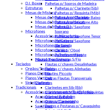
D.I. Boxes
Palhetas p/ Sopros de Madeira
Estruturas
Palhetas p/ Clarinete (Sib)
Mesas de Mistura
Palhetas p/ Requinta (Mib)
Mesas de Mistura Amplificadas
Palhetas p/ Clarinete Baixo
Mesas de Mistura Analógicas
Palhetas p/ Saxofone Alto
Mesas de Mistura DJ
Palhetas p/ Saxofone
Microfones
Soprano
Acessórios p/ Microfones
Palhetas p/ Saxofone Tenor
Microfones de Cabeça
Palhetas p/ Saxofone
Microfones de Lapela
Barítono
Microfones de Voz
Canas p/ Oboé
Microfones p/ Instrumentos
Palhetas p/ Fagote
Microfones/Sistemas S/Fio
Flautas Transversais
Teclados
Flautas c/ chaves Desalinhadas
Orgãos/Teclados
Flautas c/ chaves Alinhadas
Pianos Digitais
Flautins Piccolo
Pianos Verticais
Outras Flautas Transversais
Sintetizadores
Clarinetes
Tradicionais
Clarinetes em Sib (Bb)
Acessórios p/ Instrumentos Tradicionais
Clarinetes em Mib (Eb) / Requintas
Acessórios p/ Bandolim
Clarinetes Baixo
Acessórios p/ Cavaquinho
Outros Clarinetes
Pentes e Pestanas p/ Cavaquinho
Saxofones