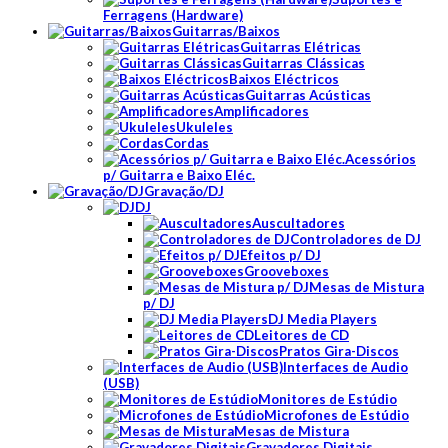
Ferragens (Hardware)
Guitarras/Baixos
Guitarras Elétricas
Guitarras Clássicas
Baixos Eléctricos
Guitarras Acústicas
Amplificadores
Ukuleles
Cordas
Acessórios
p/ Guitarra e Baixo Eléc.
Gravação/DJ
DJ
Auscultadores
Controladores de DJ
Efeitos p/ DJ
Grooveboxes
Mesas de Mistura
p/ DJ
DJ Media Players
Leitores de CD
Pratos Gira-Discos
Interfaces de Audio
(USB)
Monitores de Estúdio
Microfones de Estúdio
Mesas de Mistura
Gravadores Digitais