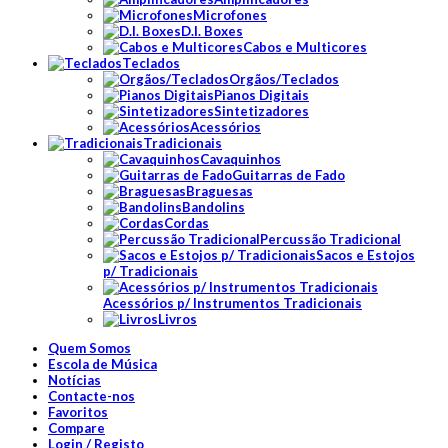
Microfones
D.I. Boxes
Cabos e Multicores
Teclados
Orgãos/Teclados
Pianos Digitais
Sintetizadores
Acessórios
Tradicionais
Cavaquinhos
Guitarras de Fado
Braguesas
Bandolins
Cordas
Percussão Tradicional
Sacos e Estojos
p/ Tradicionais
Acessórios p/ Instrumentos Tradicionais
Livros
Quem Somos
Escola de Música
Notícias
Contacte-nos
Favoritos
Compare
Login / Registo