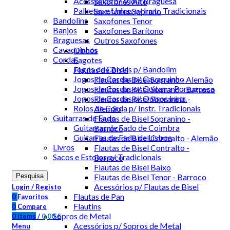
Acessórios p/ Viola Braguesa
Saxofones Alto
Palhetas e Unhas p/ Instr. Tradicionais
Saxofones Soprano
Bandolins
Saxofones Tenor
Banjos
Saxofones Barítono
Braguesas
Outros Saxofones
Cavaquinhos
Oboés
Cordas
Fagotes
Jogos de Cordas p/ Bandolim
Flautas de Bisel
Jogos de Cordas p/ Cavaquinho
Flautas de Bisel Soprano - Alemão
Jogos de Cordas p/ Guitarra Portuguesa
Flautas de Bisel Soprano - Barroco
Jogos de Cordas p/ Outros Instr.
Flautas de Bisel Sopranino -
Rolos de Corda p/ Instr. Tradicionais
Alemão
Guitarras de Fado
Flautas de Bisel Sopranino -
Guitarras de Fado de Coimbra
Barroco
Guitarras de Fado de Lisboa
Flautas de Bisel Contralto - Alemão
Livros
Flautas de Bisel Contralto -
Sacos e Estojos p/ Tradicionais
Barroco
Flautas de Bisel Baixo
Pesquisa
Flautas de Bisel Tenor - Barroco
Acessórios p/ Flautas de Bisel
Login / Registo
Flautas de Pan
0
Favoritos
Flautins
0
Compare
Sopros de Metal
0
items
/
0,00
€
Acessórios p/ Sopros de Metal
Menu