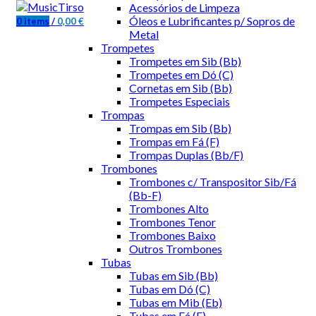
Acessórios de Limpeza
Óleos e Lubrificantes p/ Sopros de
0
items
/
0,00
€
Metal
Trompetes
Trompetes em Sib (Bb)
Trompetes em Dó (C)
Cornetas em Sib (Bb)
Trompetes Especiais
Trompas
Trompas em Sib (Bb)
Trompas em Fá (F)
Trompas Duplas (Bb/F)
Trombones
Trombones c/ Transpositor Sib/Fá
(Bb-F)
Trombones Alto
Trombones Tenor
Trombones Baixo
Outros Trombones
Tubas
Tubas em Sib (Bb)
Tubas em Dó (C)
Tubas em Mib (Eb)
Tubas em Fá (F)