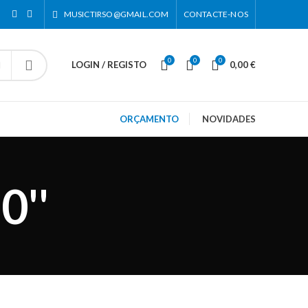
MUSICTIRSO@GMAIL.COM
CONTACTE-NOS
0
0
0
LOGIN / REGISTO
0,00
€
ORÇAMENTO
NOVIDADES
0''