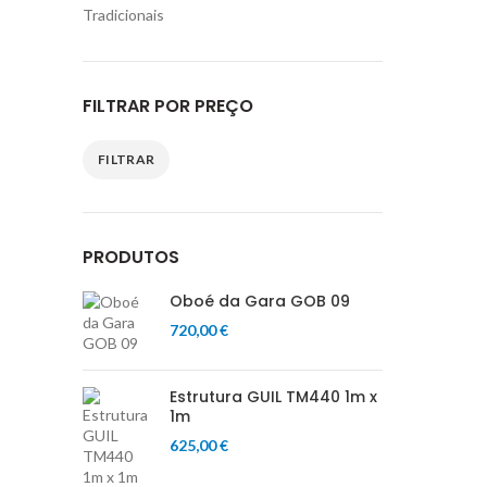
Tradicionais
FILTRAR POR PREÇO
FILTRAR
Preço
Preço
mínimo
máximo
PRODUTOS
Oboé da Gara GOB 09
720,00
€
Estrutura GUIL TM440 1m x
1m
625,00
€