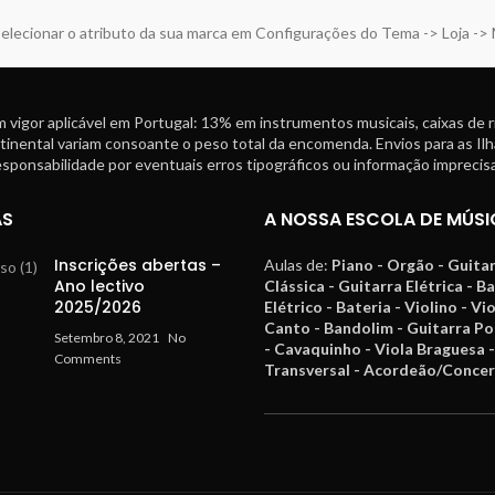
elecionar o atributo da sua marca em Configurações do Tema -> Loja ->
 vigor aplicável em Portugal: 13% em instrumentos musicais, caixas de 
tinental variam consoante o peso total da encomenda. Envios para as Ilh
ponsabilidade por eventuais erros tipográficos ou informação imprecisa
AS
A NOSSA ESCOLA DE MÚSI
Inscrições abertas –
Aulas de:
Piano - Orgão - Guita
Ano lectivo
Clássica - Guitarra Elétrica - B
2025/2026
Elétrico - Bateria - Violino - Vi
Canto - Bandolim - Guitarra P
Setembro 8, 2021
No
- Cavaquinho - Viola Braguesa -
Comments
Transversal - Acordeão/Concer