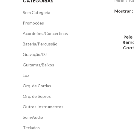
CATEGORIAS
Início
Ba
Mostrar
Sem Categoria
Promoções
Acordeões/Concertinas
Pele
Remo
Bateria/Percussão
Coat
Gravação/DJ
Guitarras/Baixos
Luz
Orq. de Cordas
Orq. de Sopros
Outros Instrumentos
Som/Audio
Teclados