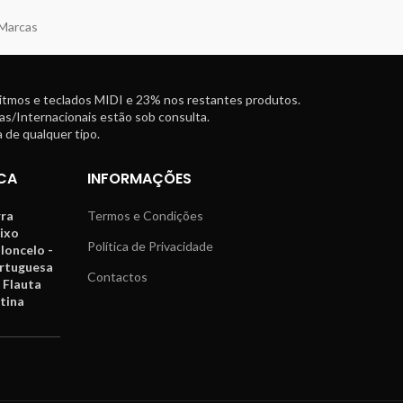
 Marcas
ritmos e teclados MIDI e 23% nos restantes produtos.
as/Internacionais estão sob consulta.
 de qualquer tipo.
CA
INFORMAÇÕES
rra
Termos e Condições
aixo
Política de Privacidade
oloncelo -
ortuguesa
Contactos
 Flauta
tina