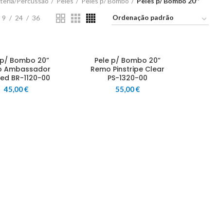
teria/Percussão
Peles
Peles p/ Bombo
Peles p/ Bombo 20''
9
24
36
 p/ Bombo 20”
Pele p/ Bombo 20”
 Ambassador
Remo Pinstripe Clear
ed BR-1120-00
PS-1320-00
45,00
€
55,00
€