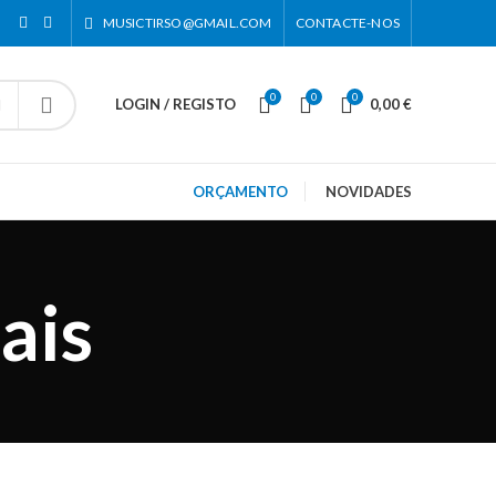
MUSICTIRSO@GMAIL.COM
CONTACTE-NOS
0
0
0
LOGIN / REGISTO
0,00
€
ORÇAMENTO
NOVIDADES
ais