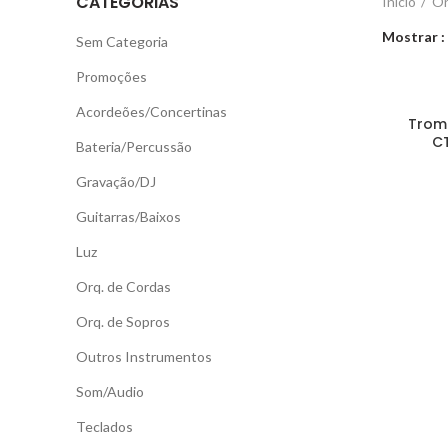
CATEGORIAS
Início
Or
Mostrar
Sem Categoria
Promoções
Acordeões/Concertinas
Trom
C
Bateria/Percussão
Gravação/DJ
Guitarras/Baixos
Luz
Orq. de Cordas
Orq. de Sopros
Outros Instrumentos
Som/Audio
Teclados