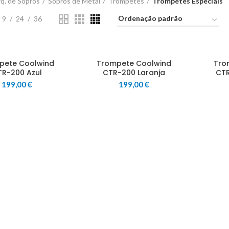
q. de Sopros
Sopros de Metal
Trompetes
Trompetes Especiais
9
24
36
pete Coolwind
Trompete Coolwind
Tro
TR-200 Azul
CTR-200 Laranja
CTR
199,00
€
199,00
€