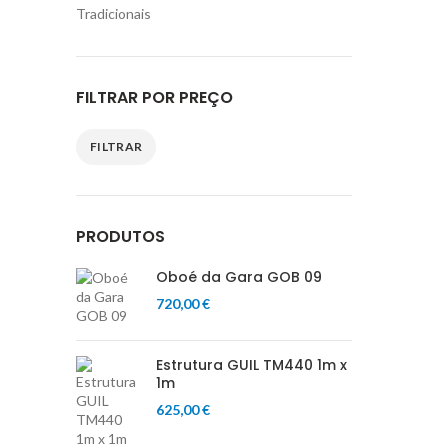
Tradicionais
FILTRAR POR PREÇO
FILTRAR
Preço
Preço
mínimo
máximo
PRODUTOS
Oboé da Gara GOB 09
720,00
€
Estrutura GUIL TM440 1m x
1m
625,00
€