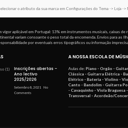
elecionar o atributo da sua marca em Configurações do Tema -> Loja ->
 vigor aplicável em Portugal: 13% em instrumentos musicais, caixas de 
tinental variam consoante o peso total da encomenda. Envios para as Ilh
ponsabilidade por eventuais erros tipográficos ou informação imprecisa
AS
A NOSSA ESCOLA DE MÚSI
Inscrições abertas –
Aulas de:
Piano - Orgão - Guita
Ano lectivo
Clássica - Guitarra Elétrica - B
2025/2026
Elétrico - Bateria - Violino - Vi
Canto - Bandolim - Guitarra P
Setembro 8, 2021
No
- Cavaquinho - Viola Braguesa -
Comments
Transversal - Acordeão/Concer