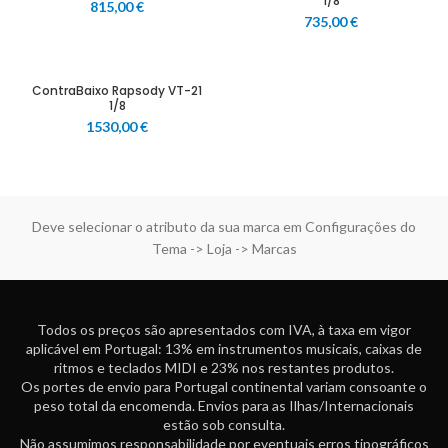
1/8
815,00
€
735,00
€
ContraBaixo Rapsody VT-21
1/8
1530,00
€
Deve selecionar o atributo da sua marca em Configurações do
Tema -> Loja -> Marcas
Todos os preços são apresentados com IVA, à taxa em vigor
aplicável em Portugal: 13% em instrumentos musicais, caixas de
ritmos e teclados MIDI e 23% nos restantes produtos.
Os portes de envio para Portugal continental variam consoante o
peso total da encomenda. Envios para as Ilhas/Internacionais
estão sob consulta.
Não assumimos responsabilidade por eventuais erros tipográficos