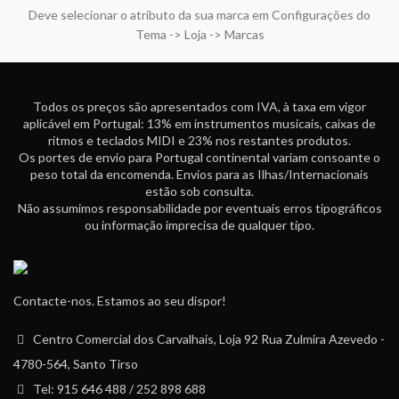
Deve selecionar o atributo da sua marca em Configurações do
Tema -> Loja -> Marcas
Todos os preços são apresentados com IVA, à taxa em vigor
aplicável em Portugal: 13% em instrumentos musicais, caixas de
ritmos e teclados MIDI e 23% nos restantes produtos.
Os portes de envio para Portugal continental variam consoante o
peso total da encomenda. Envios para as Ilhas/Internacionais
estão sob consulta.
Não assumimos responsabilidade por eventuais erros tipográficos
ou informação imprecisa de qualquer tipo.
Contacte-nos. Estamos ao seu dispor!
Centro Comercial dos Carvalhais, Loja 92 Rua Zulmira Azevedo -
4780-564, Santo Tirso
Tel: 915 646 488 / 252 898 688