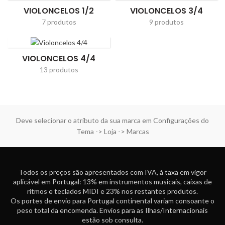
VIOLONCELOS 1/2
VIOLONCELOS 3/4
7 produtos
9 produtos
VIOLONCELOS 4/4
13 produtos
Deve selecionar o atributo da sua marca em Configurações do
Tema -> Loja -> Marcas
Todos os preços são apresentados com IVA, à taxa em vigor
aplicável em Portugal: 13% em instrumentos musicais, caixas de
ritmos e teclados MIDI e 23% nos restantes produtos.
Os portes de envio para Portugal continental variam consoante o
peso total da encomenda. Envios para as Ilhas/Internacionais
estão sob consulta.