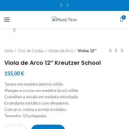
0
Clique para aumentar
Início
Orq. de Cordas
Violas de Arco
Violas 12''
Viola de Arco 12″ Kreutzer School
155,00
€
Tampo em madeira (abeto) sólida
Ilhargas e costas em madeira (ácer) sólida
Cravelhas e escala em madeira ebonizada
Estandarte metálico com afinadores
Com arco, resina e estojo incluídos
Tamanho: 12 polegadas
Quantidade de Viola de Arco 12" Kreutzer School