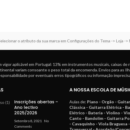
elecionar o atributo da sua marca em Configurações do Tema -> Loja ->
 vigor aplicável em Portugal: 13% em instrumentos musicais, caixas de 
tinental variam consoante o peso total da encomenda. Envios para as Ilh
ponsabilidade por eventuais erros tipográficos ou informação imprecisa
AS
A NOSSA ESCOLA DE MÚSI
Inscrições abertas –
Aulas de:
Piano - Orgão - Guita
Ano lectivo
Clássica - Guitarra Elétrica - B
2025/2026
Elétrico - Bateria - Violino - Vi
Canto - Bandolim - Guitarra P
Setembro 8, 2021
No
- Cavaquinho - Viola Braguesa -
Comments
Transversal - Acordeão/Concer