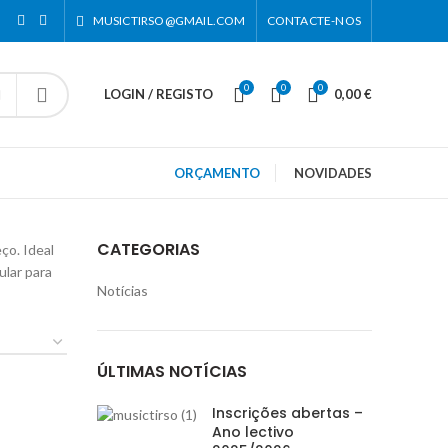
MUSICTIRSO@GMAIL.COM
CONTACTE-NOS
0
0
0
LOGIN / REGISTO
0,00
€
ORÇAMENTO
NOVIDADES
CATEGORIAS
ço. Ideal
ular para
Notícias
ÚLTIMAS NOTÍCIAS
Inscrições abertas –
Ano lectivo