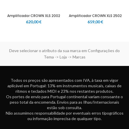
Amplificador CROWN XLS 2002
Amplificador CROWN XLS 2502
620,00
€
659,00
€
Deve selecionar o atributo da sua marca em Configurações do
Tema -> Loja -> Marcas
Todos os preços são apresentados com IVA, à taxa em vigor
aplicável em Portugal: 13% em instrumentos musicais, caixas de
ritmos e teclados MIDI e 23% nos restantes produtos.
Os portes de envio para Portugal continental variam consoante o
peso total da encomenda. Envios para as Ilhas/Internacionais
estão sob consulta.
Não assumimos responsabilidade por eventuais erros tipográficos
ou informação imprecisa de qualquer tipo.