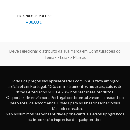
IHOS NAXOS 15A DSP
400,00
€
Deve selecionar o atributo da sua marca em Configurações do
Tema -> Loja -> Marcas
Todos os preços são apresentados com IVA, à taxa em vigor
aplicável em Portugal: 13% em instrumentos musicais, caixas de
ritmos e teclados MIDI e 23% nos restantes produtos.
Os portes de envio para Portugal continental variam consoante o
peso total da encomenda. Envios para as Ilhas/Internacionais
estão sob consulta.
Não assumimos responsabilidade por eventuais erros tipográficos
ou informação imprecisa de qualquer tipo.