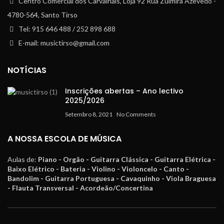
Centro Comercial dos Carvalhais, Loja 92 Rua Zulmira Azevedo -
4780-564, Santo Tirso
Tel: 915 646 488 / 252 898 688
E-mail: musictirso@gmail.com
NOTÍCIAS
Inscrições abertas – Ano lectivo
2025/2026
Setembro 8, 2021
No Comments
A NOSSA ESCOLA DE MÚSICA
Aulas de:
Piano - Orgão - Guitarra Clássica - Guitarra Elétrica -
Baixo Elétrico - Bateria - Violino - Violoncelo - Canto -
Bandolim - Guitarra Portuguesa - Cavaquinho - Viola Braguesa
- Flauta Transversal - Acordeão/Concertina