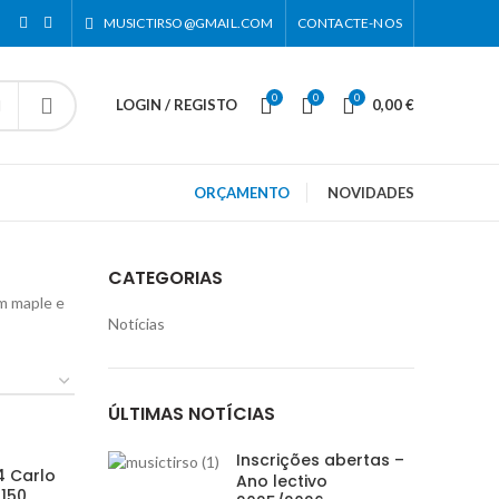
MUSICTIRSO@GMAIL.COM
CONTACTE-NOS
0
0
0
LOGIN / REGISTO
0,00
€
ORÇAMENTO
NOVIDADES
CATEGORIAS
m maple e
Notícias
ÚLTIMAS NOTÍCIAS
Inscrições abertas –
4 Carlo
Ano lectivo
150