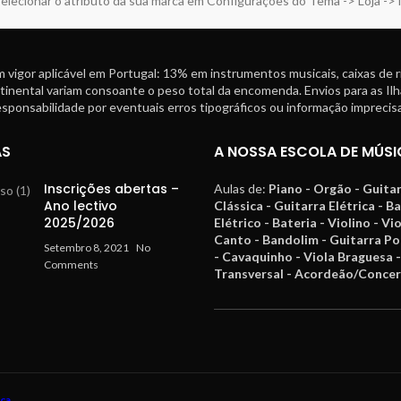
elecionar o atributo da sua marca em Configurações do Tema -> Loja ->
 vigor aplicável em Portugal: 13% em instrumentos musicais, caixas de 
tinental variam consoante o peso total da encomenda. Envios para as Ilh
ponsabilidade por eventuais erros tipográficos ou informação imprecisa
AS
A NOSSA ESCOLA DE MÚSI
Inscrições abertas –
Aulas de:
Piano - Orgão - Guita
Ano lectivo
Clássica - Guitarra Elétrica - B
2025/2026
Elétrico - Bateria - Violino - Vi
Canto - Bandolim - Guitarra P
Setembro 8, 2021
No
- Cavaquinho - Viola Braguesa -
Comments
Transversal - Acordeão/Concer
ica