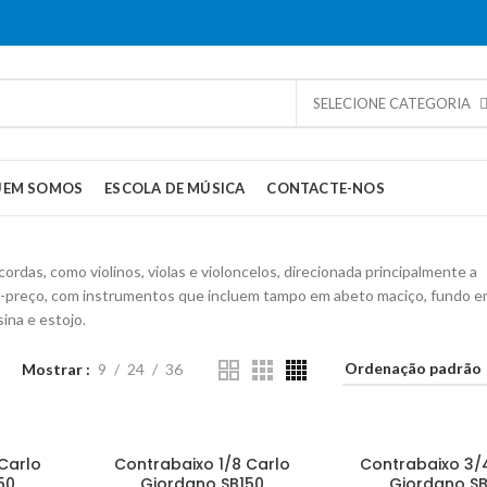
SELECIONE CATEGORIA
UEM SOMOS
ESCOLA DE MÚSICA
CONTACTE-NOS
das, como violinos, violas e violoncelos, direcionada principalmente a
de-preço, com instrumentos que incluem tampo em abeto maciço, fundo e
ina e estojo.
Mostrar
9
24
36
Carlo
Contrabaixo 1/8 Carlo
Contrabaixo 3/
50
Giordano SB150
Giordano SB