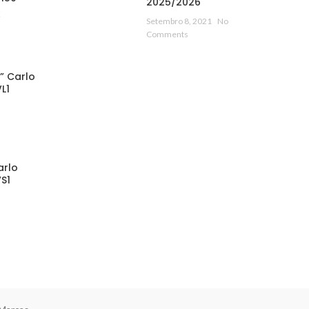
2025/2026
€
Setembro 8, 2021
No
Comments
” Carlo
L1
arlo
S1