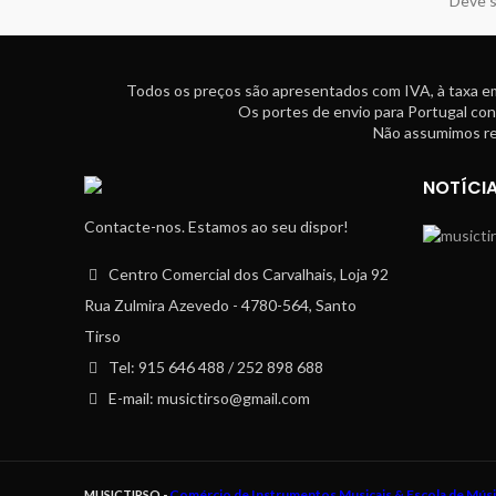
Deve s
Todos os preços são apresentados com IVA, à taxa em
Os portes de envio para Portugal con
Não assumimos res
NOTÍCI
Contacte-nos. Estamos ao seu dispor!
Centro Comercial dos Carvalhais, Loja 92
Rua Zulmira Azevedo - 4780-564, Santo
Tirso
Tel: 915 646 488 / 252 898 688
E-mail: musictirso@gmail.com
Comércio de Instrumentos Musicais & Escola de Mús
MUSICTIRSO -