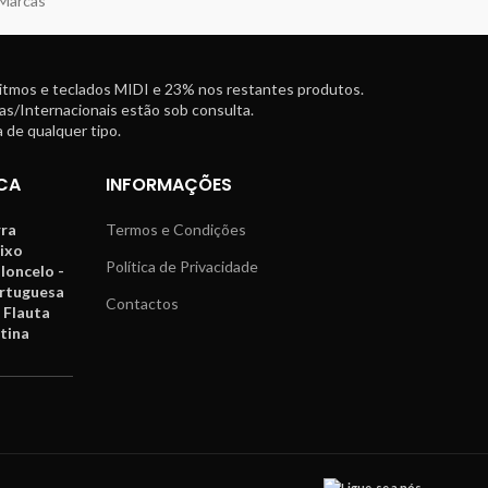
 Marcas
ritmos e teclados MIDI e 23% nos restantes produtos.
as/Internacionais estão sob consulta.
 de qualquer tipo.
CA
INFORMAÇÕES
rra
Termos e Condições
aixo
Política de Privacidade
oloncelo -
ortuguesa
Contactos
 Flauta
tina