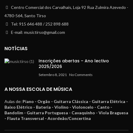
Centro Comercial dos Carvalhais, Loja 92 Rua Zulmira Azevedo -
4780-564, Santo Tirso
Tel: 915 646 488 / 252 898 688
E-mail: musictirso@gmail.com
NOTÍCIAS
Inscrições abertas – Ano lectivo
2025/2026
Setembro 8, 2021
No Comments
A NOSSA ESCOLA DE MÚSICA
Aulas de:
Piano - Orgão - Guitarra Clássica - Guitarra Elétrica -
Baixo Elétrico - Bateria - Violino - Violoncelo - Canto -
Bandolim - Guitarra Portuguesa - Cavaquinho - Viola Braguesa
- Flauta Transversal - Acordeão/Concertina