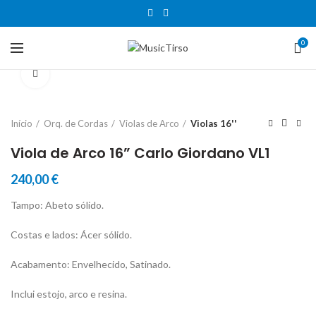
0
Clique para aumentar
Início
Orq. de Cordas
Violas de Arco
Violas 16''
Viola de Arco 16” Carlo Giordano VL1
240,00
€
Tampo: Abeto sólido.
Costas e lados: Ácer sólido.
Acabamento: Envelhecido, Satinado.
Inclui estojo, arco e resina.