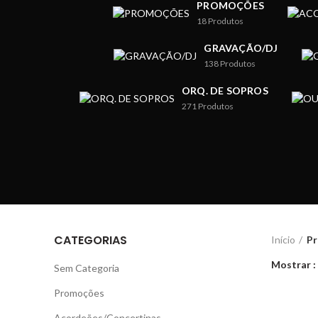
PROMOÇÕES
18
Produtos
GRAVAÇÃO/DJ
138
Produtos
ORQ. DE SOPROS
271
Produtos
CATEGORIAS
Início
Pr
Mostrar
Sem Categoria
Promoções
Acordeões/Concertinas