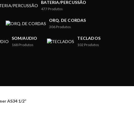
BATERIA/PERCUSSÃO
477
Produtos
ORQ. DE CORDAS
306
Produtos
SOM/AUDIO
TECLADOS
168
Produtos
102
Produtos
ner AS34 1/2”