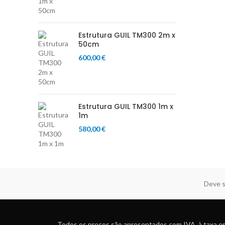
Estrutura GUIL TM300 2m x
50cm
600,00
€
Estrutura GUIL TM300 1m x
1m
580,00
€
Deve s
Todos os preços são apresentados com IVA, à taxa em