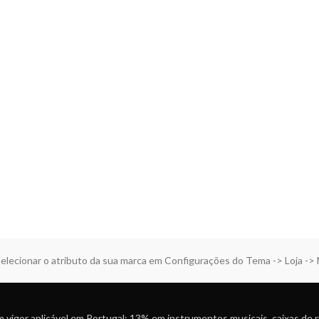
elecionar o atributo da sua marca em Configurações do Tema -> Loja ->
 vigor aplicável em Portugal: 13% em instrumentos musicais, caixas de 