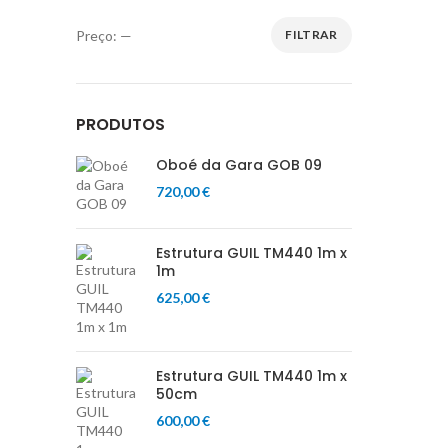
Preço:
—
FILTRAR
Preço
Preço
mínimo
máximo
PRODUTOS
Oboé da Gara GOB 09
720,00
€
Estrutura GUIL TM440 1m x
1m
625,00
€
Estrutura GUIL TM440 1m x
50cm
600,00
€