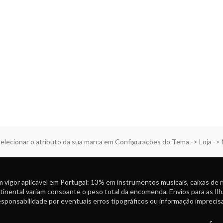
elecionar o atributo da sua marca em Configurações do Tema -> Loja ->
 vigor aplicável em Portugal: 13% em instrumentos musicais, caixas de 
tinental variam consoante o peso total da encomenda. Envios para as Ilh
ponsabilidade por eventuais erros tipográficos ou informação imprecisa