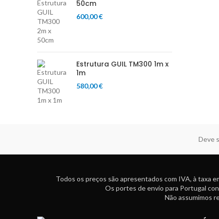
50cm
600,00
€
Estrutura GUIL TM300 1m x
1m
580,00
€
Deve s
Todos os preços são apresentados com IVA, à taxa em
Os portes de envio para Portugal con
Não assumimos res