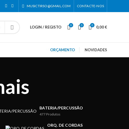
MUSICTIRSO@GMAIL.COM
CONTACTE-NOS
0
0
0
LOGIN / REGISTO
0,00
€
ORÇAMENTO
NOVIDADES
nais
BATERIA/PERCUSSÃO
477
Produtos
ORQ. DE CORDAS