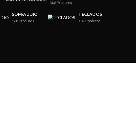
306
Produtos
SOM/AUDIO
TECLADOS
168
Produtos
102
Produtos