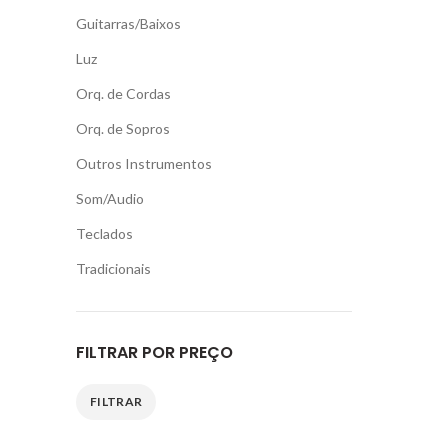
Guitarras/Baixos
Luz
Orq. de Cordas
Orq. de Sopros
Outros Instrumentos
Som/Audio
Teclados
Tradicionais
FILTRAR POR PREÇO
FILTRAR
Preço
Preço
mínimo
máximo