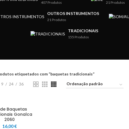
407
Produtos
21
Produtos
OUTROS INSTRUMENTOS
21
Produtos
TRADICIONAIS
155
Produtos
odutos etiquetados com “baquetas tradicionais”
9
24
36
 de Baquetas
cionais Gonalca
2060
16,00
€