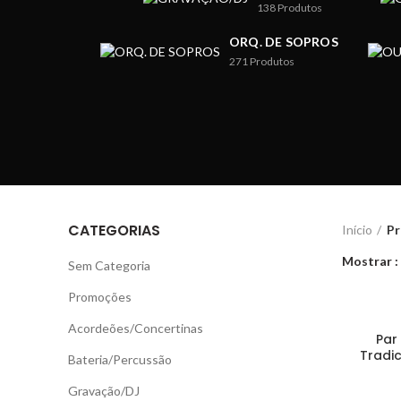
138
Produtos
ORQ. DE SOPROS
271
Produtos
CATEGORIAS
Início
Pr
Mostrar
Sem Categoria
Promoções
Acordeões/Concertinas
Par
Tradi
Bateria/Percussão
Gravação/DJ