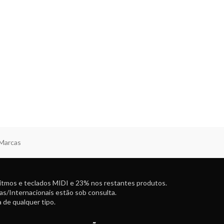
 Marcas
ritmos e teclados MIDI e 23% nos restantes produtos.
as/Internacionais estão sob consulta.
 de qualquer tipo.