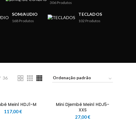
306
Produtos
SOM/AUDIO
TECLADOS
168
Produtos
102
Produtos
36
bé Meinl HDJ1-M
Mini Djembé Meinl HDJ5-
XXS
117,00
€
27,00
€