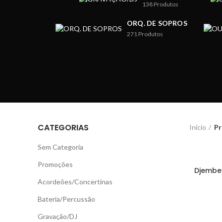
138
Produtos
ORQ. DE SOPROS
271
Produtos
CATEGORIAS
Início
Pr
Sem Categoria
Promoções
Djembe
Acordeões/Concertinas
Bateria/Percussão
Gravação/DJ