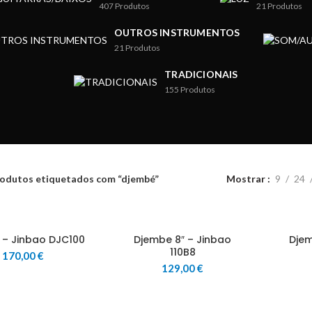
407
Produtos
21
Produtos
OUTROS INSTRUMENTOS
21
Produtos
TRADICIONAIS
155
Produtos
odutos etiquetados com “djembé”
Mostrar
9
24
 – Jinbao DJC100
Djembe 8″ – Jinbao
Djem
110B8
170,00
€
129,00
€