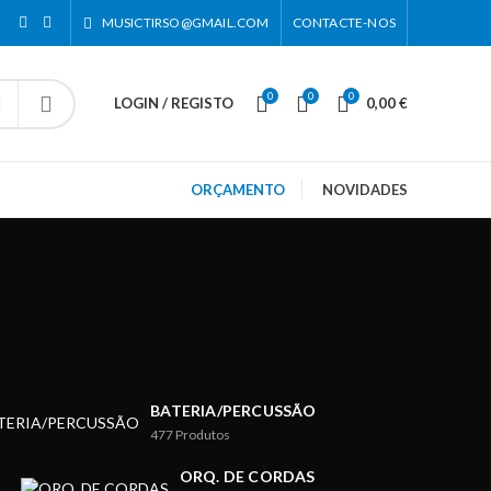
MUSICTIRSO@GMAIL.COM
CONTACTE-NOS
0
0
0
LOGIN / REGISTO
0,00
€
ORÇAMENTO
NOVIDADES
BATERIA/PERCUSSÃO
477
Produtos
ORQ. DE CORDAS