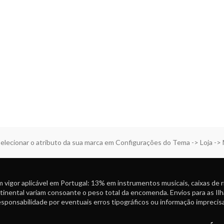
elecionar o atributo da sua marca em Configurações do Tema -> Loja ->
 vigor aplicável em Portugal: 13% em instrumentos musicais, caixas de 
tinental variam consoante o peso total da encomenda. Envios para as Ilh
ponsabilidade por eventuais erros tipográficos ou informação imprecisa