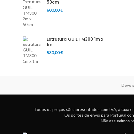
50cm
600,00
€
Estrutura GUIL TM300 1m x
1m
580,00
€
Deve s
Todos os preços são apresentados com IVA, à taxa em
Os portes de envio para Portugal con
Não assumimos res