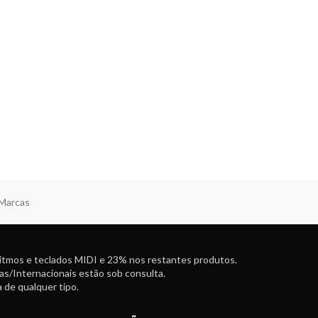
 Marcas
ritmos e teclados MIDI e 23% nos restantes produtos.
as/Internacionais estão sob consulta.
 de qualquer tipo.