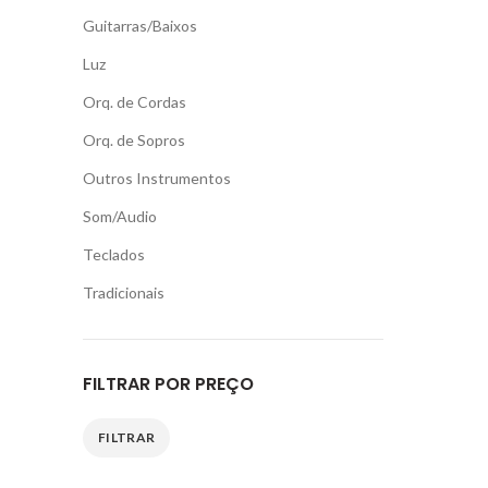
Guitarras/Baixos
Luz
Orq. de Cordas
Orq. de Sopros
Outros Instrumentos
Som/Audio
Teclados
Tradicionais
FILTRAR POR PREÇO
FILTRAR
Preço
Preço
mínimo
máximo