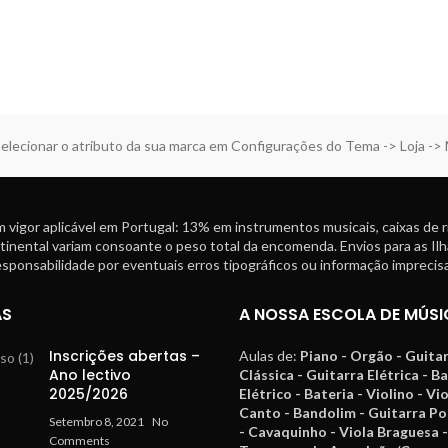
elecionar o atributo da sua marca em Configurações do Tema -> Loja ->
 vigor aplicável em Portugal: 13% em instrumentos musicais, caixas de 
tinental variam consoante o peso total da encomenda. Envios para as Ilh
ponsabilidade por eventuais erros tipográficos ou informação imprecisa
AS
A NOSSA ESCOLA DE MÚSI
Inscrições abertas –
Aulas de:
Piano - Orgão - Guita
Ano lectivo
Clássica - Guitarra Elétrica - B
2025/2026
Elétrico - Bateria - Violino - Vi
Canto - Bandolim - Guitarra P
Setembro 8, 2021
No
- Cavaquinho - Viola Braguesa -
Comments