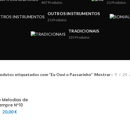
407
Produtos
21
Produtos
OUTROS INSTRUMENTOS
21
Produtos
TRADICIONAIS
155
Produtos
odutos etiquetados com “Eu Ouvi o Passarinho”
Mostrar
9
24
o Melodias de
empre Nº10
20,00
€