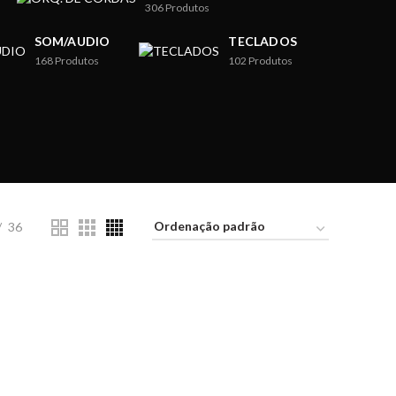
306
Produtos
SOM/AUDIO
TECLADOS
168
Produtos
102
Produtos
36