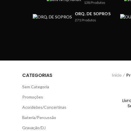
138
Produtos
ORQ. DE SOPROS
271
Produtos
CATEGORIAS
Início
Pr
Sem Categoria
Promoções
Livr
S
Acordeões/Concertinas
Bateria/Percussão
Gravação/DJ