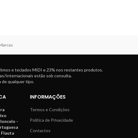
 Marcas
ritmos e teclados MIDI e 23% nos restantes produtos.
as/Internacionais estão sob consulta.
 de qualquer tipo.
CA
INFORMAÇÕES
rra
Termos e Condições
aixo
Política de Privacidade
oloncelo -
ortuguesa
Contactos
 Flauta