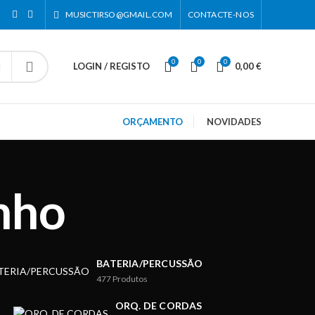
MUSICTIRSO@GMAIL.COM
CONTACTE-NOS
0
0
0
LOGIN / REGISTO
0,00
€
ORÇAMENTO
NOVIDADES
nho
BATERIA/PERCUSSÃO
477
Produtos
ORQ. DE CORDAS