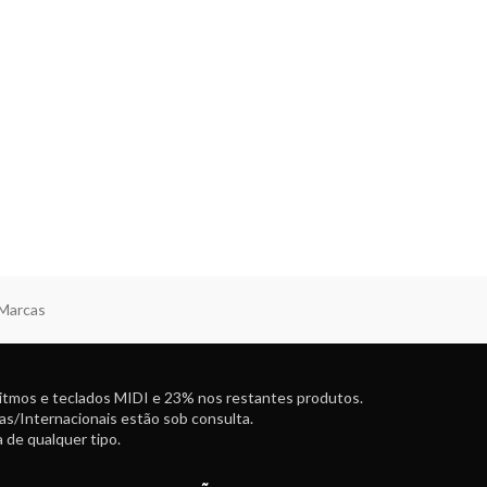
 Marcas
ritmos e teclados MIDI e 23% nos restantes produtos.
as/Internacionais estão sob consulta.
 de qualquer tipo.