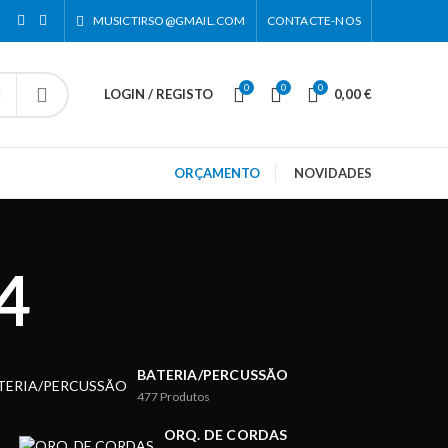
MUSICTIRSO@GMAIL.COM
CONTACTE-NOS
0
0
0
LOGIN / REGISTO
0,00
€
ORÇAMENTO
NOVIDADES
4
BATERIA/PERCUSSÃO
477
Produtos
ORQ. DE CORDAS