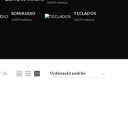
306
Produtos
SOM/AUDIO
TECLADOS
168
Produtos
102
Produtos
36