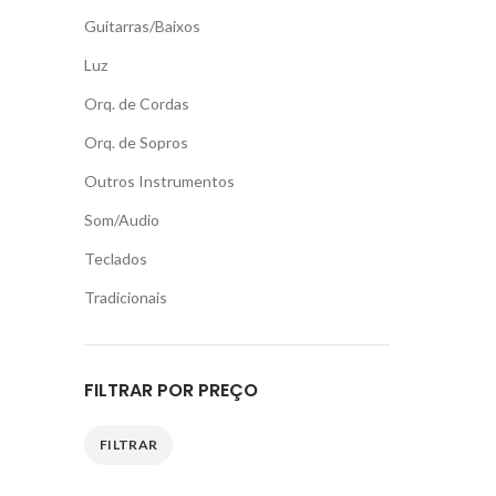
Guitarras/Baixos
Luz
Orq. de Cordas
Orq. de Sopros
Outros Instrumentos
Som/Audio
Teclados
Tradicionais
FILTRAR POR PREÇO
FILTRAR
Preço
Preço
mínimo
máximo