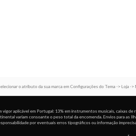
elecionar o atributo da sua marca em Configurações do Tema -> Loja ->
 vigor aplicável em Portugal: 13% em instrumentos musicais, caixas de 
tinental variam consoante o peso total da encomenda. Envios para as Ilh
ponsabilidade por eventuais erros tipográficos ou informação imprecisa