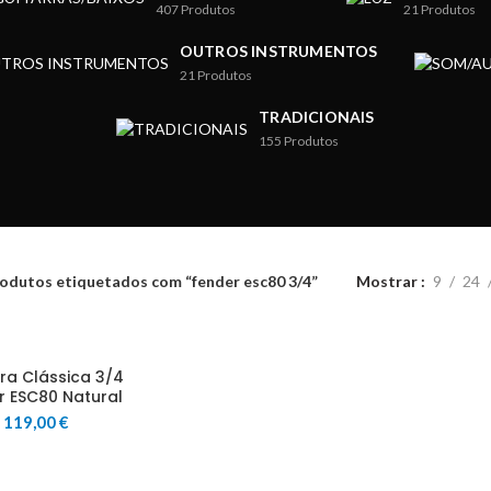
407
Produtos
21
Produtos
OUTROS INSTRUMENTOS
21
Produtos
TRADICIONAIS
155
Produtos
odutos etiquetados com “fender esc80 3/4”
Mostrar
9
24
ra Clássica 3/4
r ESC80 Natural
119,00
€