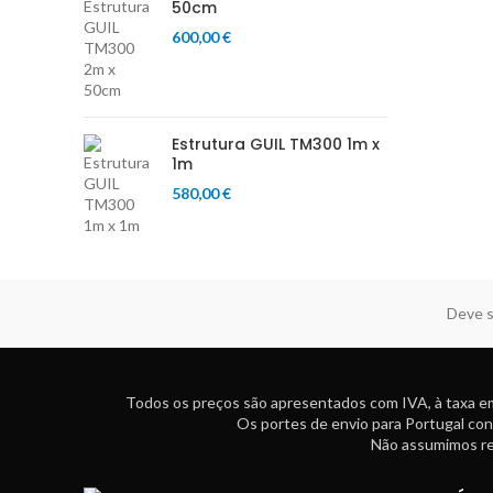
50cm
600,00
€
Estrutura GUIL TM300 1m x
1m
580,00
€
Deve s
Todos os preços são apresentados com IVA, à taxa em
Os portes de envio para Portugal con
Não assumimos res