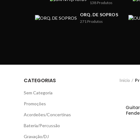
138
Produtos
ORQ. DE SOPROS
271
Produtos
CATEGORIAS
Início
Pr
Sem Categoria
Promoções
Guitar
Fende
Acordeões/Concertinas
Bateria/Percussão
Gravação/DJ