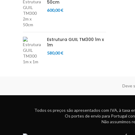
50cm
600,00
€
Estrutura GUIL TM300 1m x
1m
580,00
€
Deve s
Todos os preços são apresentados com IVA, à taxa em
Os portes de envio para Portugal con
Não assumimos res