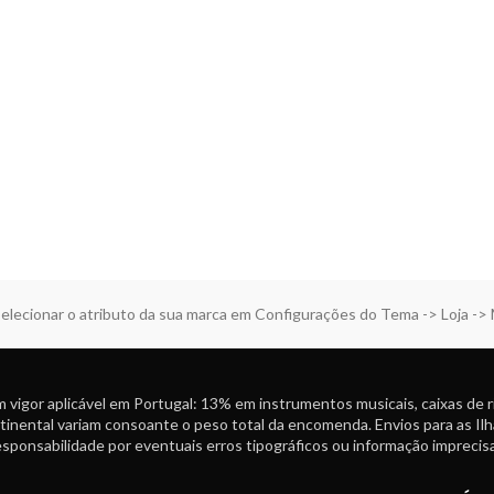
elecionar o atributo da sua marca em Configurações do Tema -> Loja ->
 vigor aplicável em Portugal: 13% em instrumentos musicais, caixas de 
tinental variam consoante o peso total da encomenda. Envios para as Ilh
ponsabilidade por eventuais erros tipográficos ou informação imprecisa