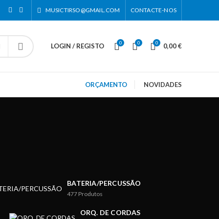
MUSICTIRSO@GMAIL.COM
CONTACTE-NOS
0
0
0
LOGIN / REGISTO
0,00
€
ORÇAMENTO
NOVIDADES
BATERIA/PERCUSSÃO
477
Produtos
ORQ. DE CORDAS