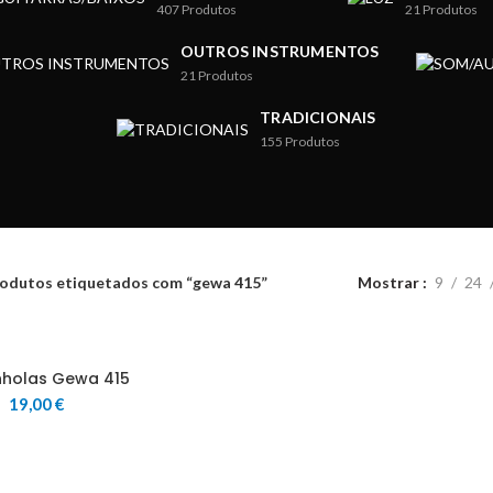
407
Produtos
21
Produtos
OUTROS INSTRUMENTOS
21
Produtos
TRADICIONAIS
155
Produtos
odutos etiquetados com “gewa 415”
Mostrar
9
24
holas Gewa 415
19,00
€