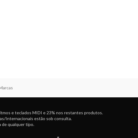
 Marcas
ritmos e teclados MIDI e 23% nos restantes produtos.
as/Internacionais estão sob consulta.
 de qualquer tipo.