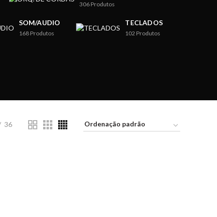
306
Produtos
SOM/AUDIO
TECLADOS
168
Produtos
102
Produtos
36