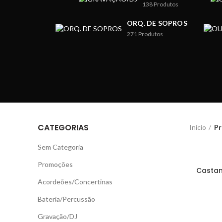
138
Produtos
ORQ. DE SOPROS
271
Produtos
CATEGORIAS
Início
Pr
Sem Categoria
Promoções
Castan
Acordeões/Concertinas
Bateria/Percussão
Gravação/DJ