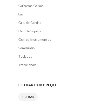
Guitarras/Baixos
Luz
Orq. de Cordas
Orq. de Sopros
Outros Instrumentos
Som/Audio
Teclados
Tradicionais
FILTRAR POR PREÇO
FILTRAR
Preço
Preço
mínimo
máximo