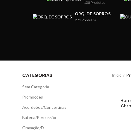
138
Produtos
ORQ. DE SOPROS
271
Produtos
CATEGORIAS
Início
Pr
Sem Categoria
Promoções
Harm
Chro
Acordeões/Concertinas
Bateria/Percussão
Gravação/DJ