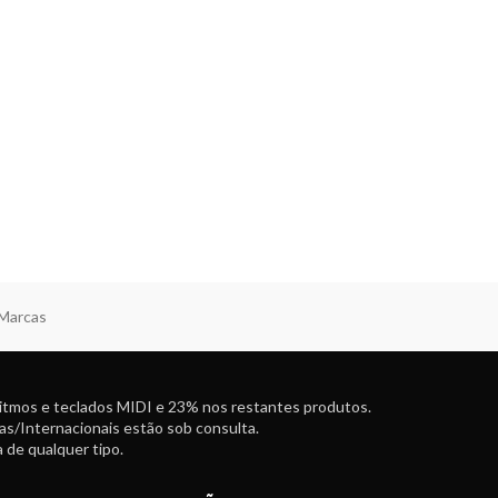
 Marcas
ritmos e teclados MIDI e 23% nos restantes produtos.
as/Internacionais estão sob consulta.
 de qualquer tipo.