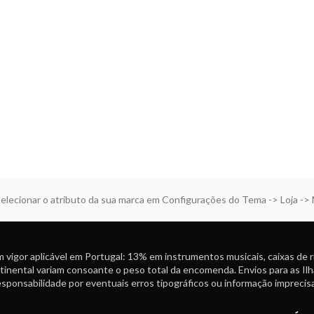
elecionar o atributo da sua marca em Configurações do Tema -> Loja ->
 vigor aplicável em Portugal: 13% em instrumentos musicais, caixas de 
tinental variam consoante o peso total da encomenda. Envios para as Ilh
ponsabilidade por eventuais erros tipográficos ou informação imprecisa