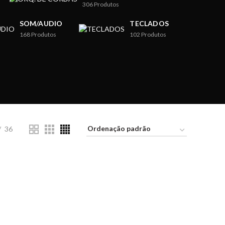
306
Produtos
SOM/AUDIO
TECLADOS
168
Produtos
102
Produtos
36