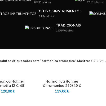
407
Produtos
21
Produtos
OUTROS INSTRUMENTOS
21
Produtos
TRADICIONAIS
155
Produtos
odutos etiquetados com “harmónica cromática”
Mostrar
9
24
ónica Hohner
Harmónica Hohner
metta 12 C 48
Chromonica 260/40 C
120,00
€
119,00
€