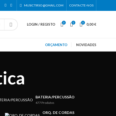
MUSICTIRSO@GMAIL.COM
CONTACTE-NOS
0
0
0
LOGIN / REGISTO
0,00
€
ORÇAMENTO
NOVIDADES
ica
BATERIA/PERCUSSÃO
477
Produtos
ORQ. DE CORDAS