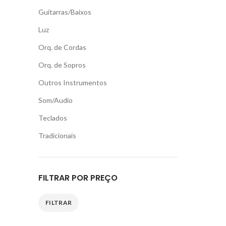
Guitarras/Baixos
Luz
Orq. de Cordas
Orq. de Sopros
Outros Instrumentos
Som/Audio
Teclados
Tradicionais
FILTRAR POR PREÇO
FILTRAR
Preço
Preço
mínimo
máximo