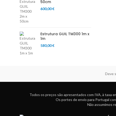
50cm
600,00
€
Estrutura GUIL TM300 1m x
1m
580,00
€
Deve s
Todos os preços são apresentados com IVA, à taxa em
Os portes de envio para Portugal con
Não assumimos res