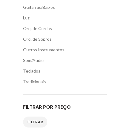
Guitarras/Baixos
Luz
Orq. de Cordas
Orq. de Sopros
Outros Instrumentos
Som/Audio
Teclados
Tradicionais
FILTRAR POR PREÇO
FILTRAR
Preço
Preço
mínimo
máximo