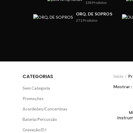
138
Produtos
ORQ. DE SOPROS
271
Produtos
CATEGORIAS
Início
Pr
Mostrar
Sem Categoria
Promoções
Acordeões/Concertinas
M
Instru
Bateria/Percussão
Gravação/DJ