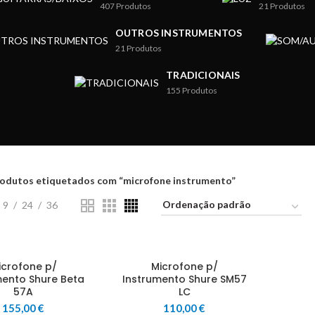
407
Produtos
21
Produtos
OUTROS INSTRUMENTOS
21
Produtos
TRADICIONAIS
155
Produtos
odutos etiquetados com “microfone instrumento”
9
24
36
icrofone p/
Microfone p/
mento Shure Beta
Instrumento Shure SM57
57A
LC
155,00
€
110,00
€