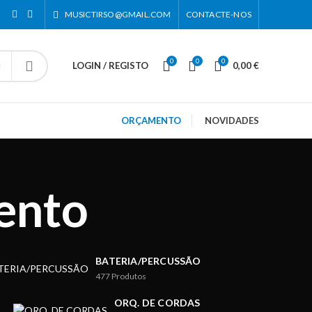
MUSICTIRSO@GMAIL.COM
CONTACTE-NOS
0
0
0
LOGIN / REGISTO
0,00
€
ORÇAMENTO
NOVIDADES
ento
BATERIA/PERCUSSÃO
477
Produtos
ORQ. DE CORDAS