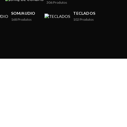
306
Produtos
SOM/AUDIO
TECLADOS
168
Produtos
102
Produtos