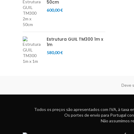
50cm
600,00
€
Estrutura GUIL TM300 1m x
1m
580,00
€
Deve s
Todos os preços são apresentados com IVA, à taxa em
Os portes de envio para Portugal con
Não assumimos res