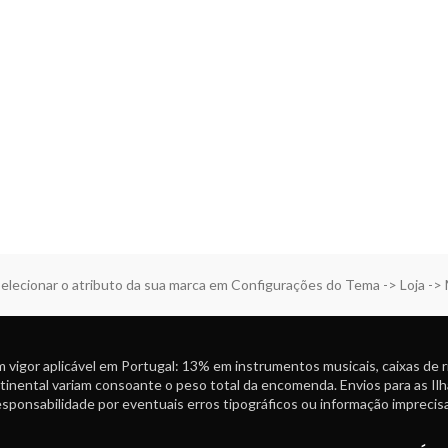
elecionar o atributo da sua marca em Configurações do Tema -> Loja ->
 vigor aplicável em Portugal: 13% em instrumentos musicais, caixas de 
tinental variam consoante o peso total da encomenda. Envios para as Ilh
ponsabilidade por eventuais erros tipográficos ou informação imprecisa