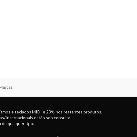
 Marcas
ritmos e teclados MIDI e 23% nos restantes produtos.
as/Internacionais estão sob consulta.
 de qualquer tipo.