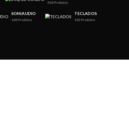
306
Produtos
SOM/AUDIO
TECLADOS
168
Produtos
102
Produtos