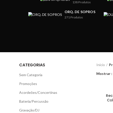
138
Produtos
ORQ. DE SOPROS
271
Produtos
CATEGORIAS
Início
Pr
Mostrar
Sem Categoria
Promoções
Acordeões/Concertinas
Rec
Col
Bateria/Percussão
Gravação/DJ