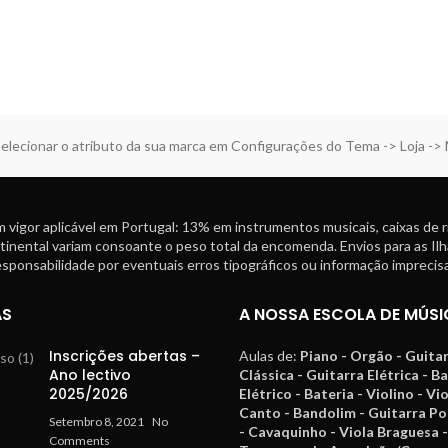
elecionar o atributo da sua marca em Configurações do Tema -> Loja ->
 vigor aplicável em Portugal: 13% em instrumentos musicais, caixas de 
tinental variam consoante o peso total da encomenda. Envios para as Ilh
ponsabilidade por eventuais erros tipográficos ou informação imprecisa
AS
A NOSSA ESCOLA DE MÚSI
Inscrições abertas –
Aulas de:
Piano - Orgão - Guita
Ano lectivo
Clássica - Guitarra Elétrica - B
2025/2026
Elétrico - Bateria - Violino - Vi
Canto - Bandolim - Guitarra P
Setembro 8, 2021
No
- Cavaquinho - Viola Braguesa -
Comments