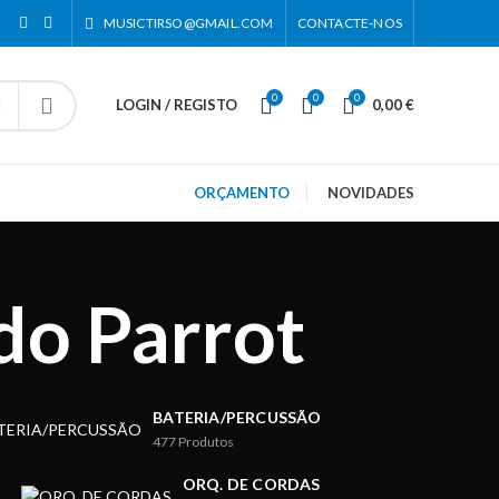
MUSICTIRSO@GMAIL.COM
CONTACTE-NOS
0
0
0
LOGIN / REGISTO
0,00
€
ORÇAMENTO
NOVIDADES
do Parrot
BATERIA/PERCUSSÃO
477
Produtos
ORQ. DE CORDAS