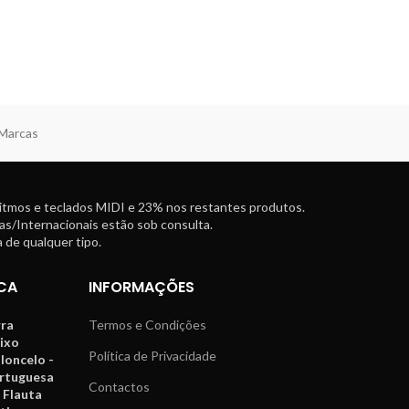
 Marcas
ritmos e teclados MIDI e 23% nos restantes produtos.
as/Internacionais estão sob consulta.
 de qualquer tipo.
CA
INFORMAÇÕES
rra
Termos e Condições
aixo
Política de Privacidade
oloncelo -
ortuguesa
Contactos
 Flauta