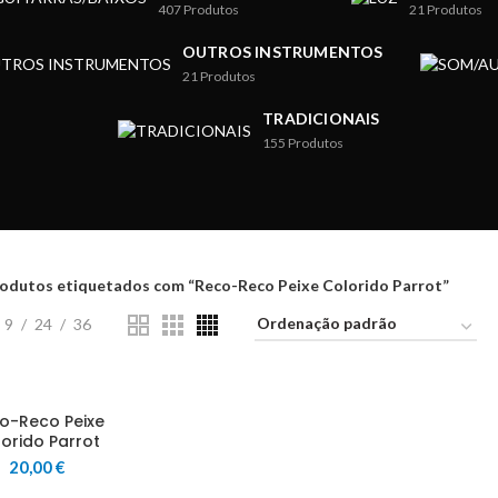
407
Produtos
21
Produtos
OUTROS INSTRUMENTOS
21
Produtos
TRADICIONAIS
155
Produtos
odutos etiquetados com “Reco-Reco Peixe Colorido Parrot”
9
24
36
o-Reco Peixe
orido Parrot
20,00
€