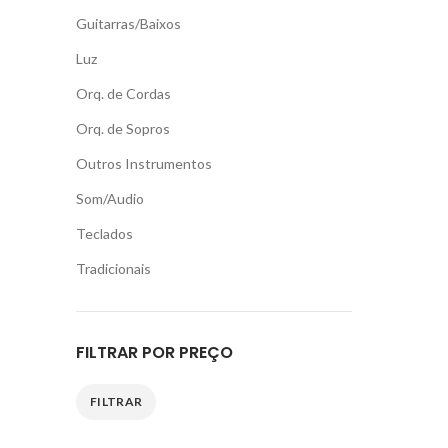
Guitarras/Baixos
Luz
Orq. de Cordas
Orq. de Sopros
Outros Instrumentos
Som/Audio
Teclados
Tradicionais
FILTRAR POR PREÇO
FILTRAR
Preço
Preço
mínimo
máximo