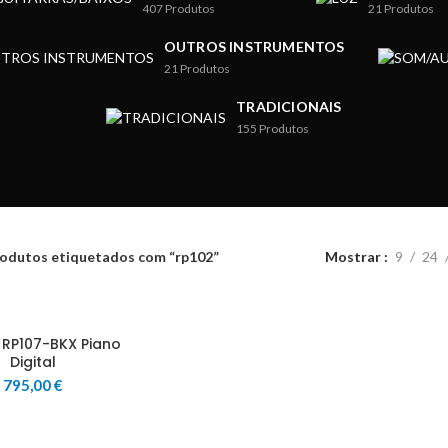
407
Produtos
21
Produtos
OUTROS INSTRUMENTOS
21
Produtos
TRADICIONAIS
155
Produtos
odutos etiquetados com “rp102”
Mostrar
9
24
 RP107-BKX Piano
Digital
795,00
€