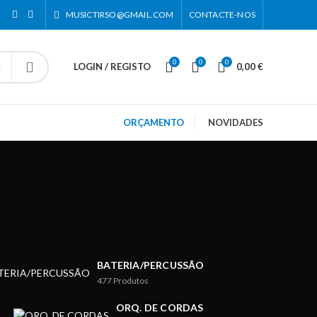
MUSICTIRSO@GMAIL.COM
CONTACTE-NOS
0
0
0
LOGIN / REGISTO
0,00
€
ORÇAMENTO
NOVIDADES
BATERIA/PERCUSSÃO
477
Produtos
ORQ. DE CORDAS