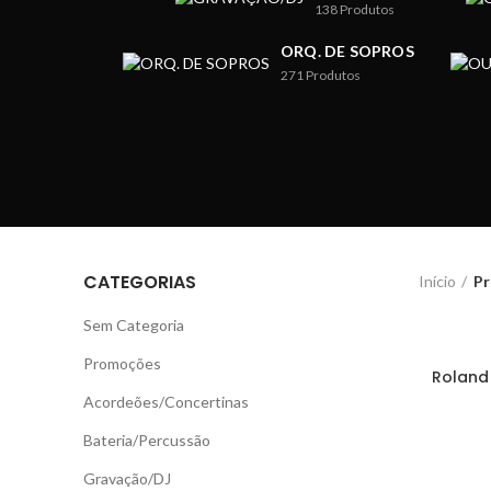
138
Produtos
ORQ. DE SOPROS
271
Produtos
CATEGORIAS
Início
Pr
Sem Categoria
Promoções
Roland
Acordeões/Concertinas
Bateria/Percussão
Gravação/DJ