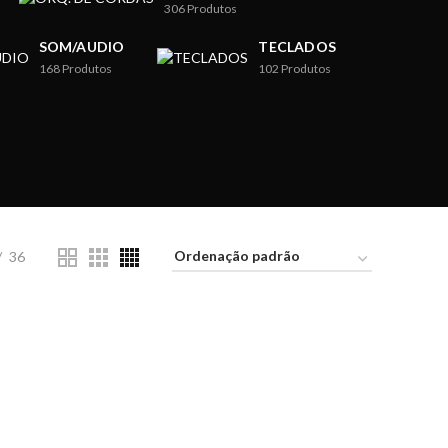
306
Produtos
SOM/AUDIO
TECLADOS
168
Produtos
102
Produtos
36