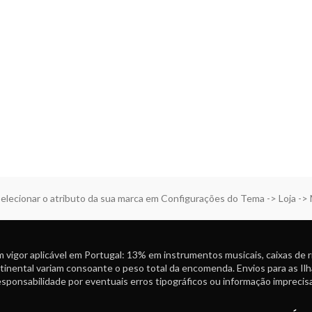
elecionar o atributo da sua marca em Configurações do Tema -> Loja ->
 vigor aplicável em Portugal: 13% em instrumentos musicais, caixas de 
tinental variam consoante o peso total da encomenda. Envios para as Ilh
ponsabilidade por eventuais erros tipográficos ou informação imprecisa