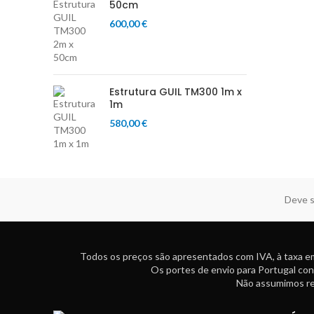
50cm
600,00
€
Estrutura GUIL TM300 1m x
1m
580,00
€
Deve s
Todos os preços são apresentados com IVA, à taxa em
Os portes de envio para Portugal con
Não assumimos res