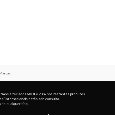
 Marcas
ritmos e teclados MIDI e 23% nos restantes produtos.
as/Internacionais estão sob consulta.
 de qualquer tipo.