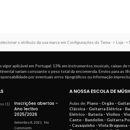
elecionar o atributo da sua marca em Configurações do Tema -> Loja ->
 vigor aplicável em Portugal: 13% em instrumentos musicais, caixas de 
tinental variam consoante o peso total da encomenda. Envios para as Ilh
ponsabilidade por eventuais erros tipográficos ou informação imprecisa
AS
A NOSSA ESCOLA DE MÚSI
Inscrições abertas –
Aulas de:
Piano - Orgão - Guita
Ano lectivo
Clássica - Guitarra Elétrica - B
2025/2026
Elétrico - Bateria - Violino - Vi
Canto - Bandolim - Guitarra P
Setembro 8, 2021
No
- Cavaquinho - Viola Braguesa -
Comments