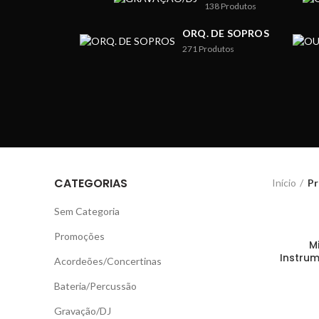
138
Produtos
ORQ. DE SOPROS
271
Produtos
CATEGORIAS
Início
Pr
Sem Categoria
Promoções
M
Instru
Acordeões/Concertinas
Bateria/Percussão
Gravação/DJ