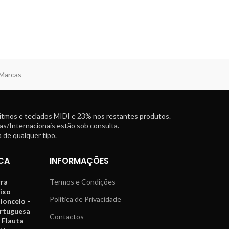
 Marcas
ritmos e teclados MIDI e 23% nos restantes produtos.
as/Internacionais estão sob consulta.
 de qualquer tipo.
CA
INFORMAÇÕES
rra
Termos e Condições
aixo
Política de Privacidade
oloncelo -
ortuguesa
Contactos
 Flauta