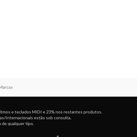
 Marcas
ritmos e teclados MIDI e 23% nos restantes produtos.
as/Internacionais estão sob consulta.
 de qualquer tipo.