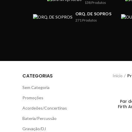
138
Produtos
ORQ. DE SOPROS
271
Produtos
CATEGORIAS
Início
Pr
Sem Categoria
Promoções
Par d
Firth 
Acordeões/Concertinas
Bateria/Percussão
Gravação/DJ