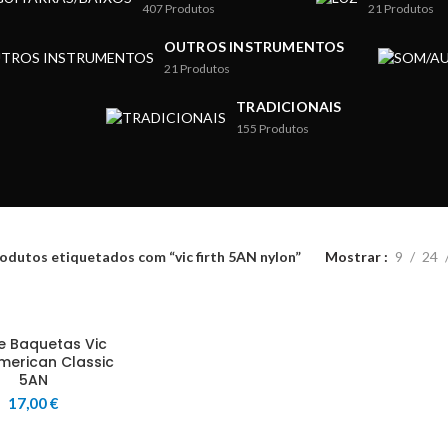
407
Produtos
21
Produtos
OUTROS INSTRUMENTOS
21
Produtos
TRADICIONAIS
155
Produtos
odutos etiquetados com “vic firth 5AN nylon”
Mostrar
9
24
e Baquetas Vic
American Classic
5AN
17,00
€