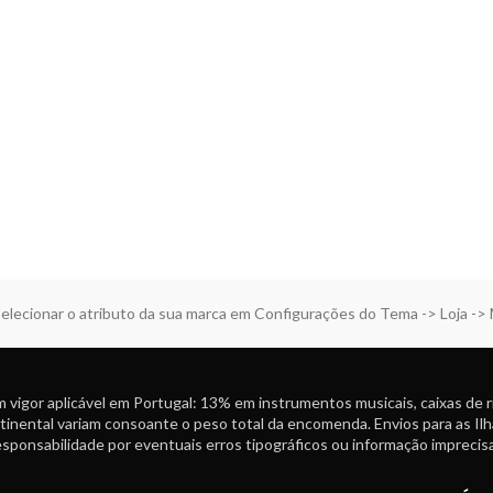
elecionar o atributo da sua marca em Configurações do Tema -> Loja ->
 vigor aplicável em Portugal: 13% em instrumentos musicais, caixas de 
tinental variam consoante o peso total da encomenda. Envios para as Ilh
ponsabilidade por eventuais erros tipográficos ou informação imprecisa