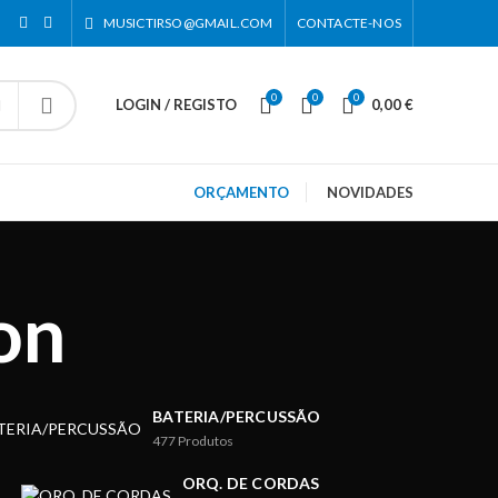
MUSICTIRSO@GMAIL.COM
CONTACTE-NOS
0
0
0
LOGIN / REGISTO
0,00
€
ORÇAMENTO
NOVIDADES
on
BATERIA/PERCUSSÃO
477
Produtos
ORQ. DE CORDAS