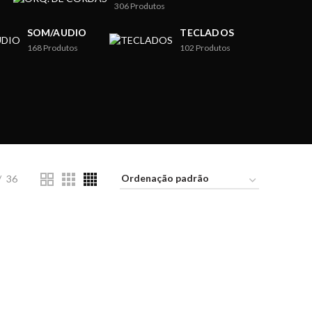
306
Produtos
SOM/AUDIO
TECLADOS
168
Produtos
102
Produtos
36