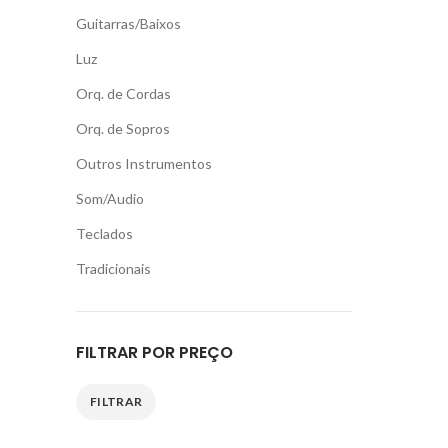
Guitarras/Baixos
Luz
Orq. de Cordas
Orq. de Sopros
Outros Instrumentos
Som/Audio
Teclados
Tradicionais
FILTRAR POR PREÇO
FILTRAR
Preço
Preço
mínimo
máximo