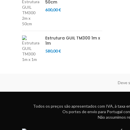
50cm
600,00
€
Estrutura GUIL TM300 1m x
1m
580,00
€
Deve s
Todos os preços são apresentados com IVA, à taxa em
Os portes de envio para Portugal con
Não assumimos res