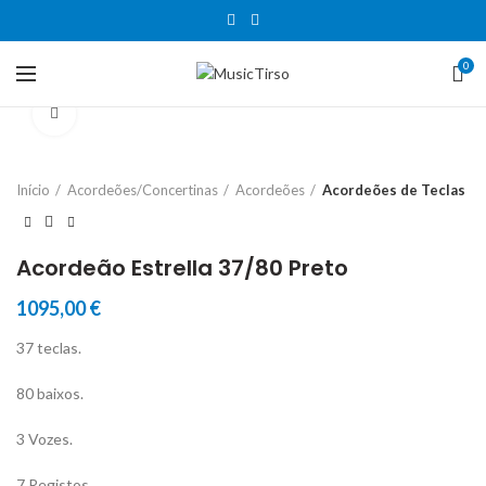
0
Clique para aumentar
Início
Acordeões/Concertinas
Acordeões
Acordeões de Teclas
Acordeão Estrella 37/80 Preto
1095,00
€
37 teclas.
80 baixos.
3 Vozes.
7 Registos.