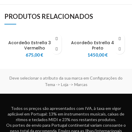
PRODUTOS RELACIONADOS
Acordeão Estrella 30/32
Acordeão Estrella 41/120
Vermelho
Preto
675,00
€
1450,00
€
Deve selecionar o atributo da sua marca em Configurações do
Tema -> Loja -> Marcas
Todos os preços são apresentados com IVA, à taxa em vigor
aplicável em Portugal: 13% em instrumentos musicais, caixas de
ritmos e teclados MIDI e 23% nos restantes produtos.
Os portes de envio para Portugal continental variam consoante o
peso total da encomenda. Envios para as Ilhas/Internacionais