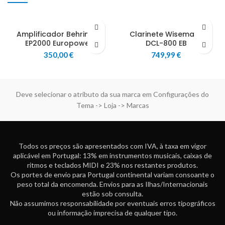
Amplificador Behringer
Clarinete Wisemann
EP2000 Europower
DCL-800 EB
350,00
€
749,99
€
Deve selecionar o atributo da sua marca em Configurações do
Tema -> Loja -> Marcas
Todos os preços são apresentados com IVA, à taxa em vigor
aplicável em Portugal: 13% em instrumentos musicais, caixas de
ritmos e teclados MIDI e 23% nos restantes produtos.
Os portes de envio para Portugal continental variam consoante o
peso total da encomenda. Envios para as Ilhas/Internacionais
estão sob consulta.
Não assumimos responsabilidade por eventuais erros tipográficos
ou informação imprecisa de qualquer tipo.