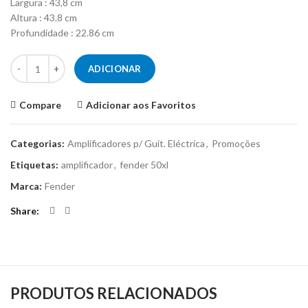
Largura : 43,8 cm
Altura : 43.8 cm
Profundidade : 22.86 cm
Quantidade de Amplificador - Fender Champion 50XL
ADICIONAR
Compare
Adicionar aos Favoritos
Categorias:
Amplificadores p/ Guit. Eléctrica
,
Promoções
Etiquetas:
amplificador
,
fender 50xl
Marca:
Fender
Share
PRODUTOS RELACIONADOS