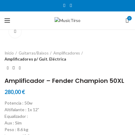
0
Clique para aumentar
Início
Guitarras/Baixos
Amplificadores
Amplificadores p/ Guit. Eléctrica
Amplificador – Fender Champion 50XL
280,00
€
Potencia : 50w
Altifalante : 1x 12”
Equalizador :
Aux : Sim
Peso : 8.6 kg