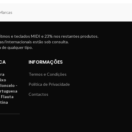
 Marcas
ritmos e teclados MIDI e 23% nos restantes produtos.
as/Internacionais estão sob consulta.
 de qualquer tipo.
CA
INFORMAÇÕES
rra
Termos e Condições
aixo
Política de Privacidade
oloncelo -
ortuguesa
Contactos
 Flauta
tina