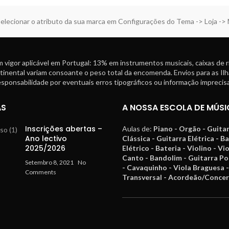
elecionar o atributo da sua marca em Configurações do Tema -> Loja ->
 vigor aplicável em Portugal: 13% em instrumentos musicais, caixas de 
tinental variam consoante o peso total da encomenda. Envios para as Ilh
ponsabilidade por eventuais erros tipográficos ou informação imprecisa
AS
A NOSSA ESCOLA DE MÚSI
Inscrições abertas –
Aulas de:
Piano - Orgão - Guita
Ano lectivo
Clássica - Guitarra Elétrica - B
2025/2026
Elétrico - Bateria - Violino - Vi
Canto - Bandolim - Guitarra P
Setembro 8, 2021
No
- Cavaquinho - Viola Braguesa -
Comments
Transversal - Acordeão/Concer