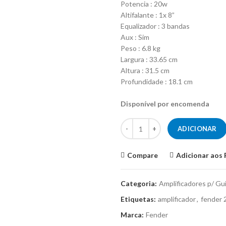
Potencia : 20w
Altifalante : 1x 8”
Equalizador : 3 bandas
Aux : Sim
Peso : 6.8 kg
Largura : 33.65 cm
Altura : 31.5 cm
Profundidade : 18.1 cm
Disponível por encomenda
Quantidade de Amplificador - Fe
ADICIONAR
Compare
Adicionar aos 
Categoria:
Amplificadores p/ Gui
Etiquetas:
amplificador
,
fender 
Marca:
Fender