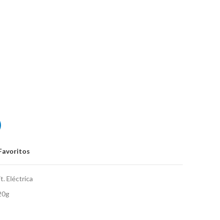
nder Frontman 20G
Favoritos
t. Eléctrica
20g