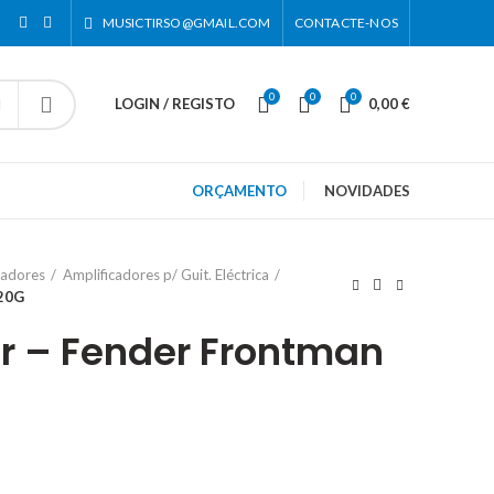
MUSICTIRSO@GMAIL.COM
CONTACTE-NOS
0
0
0
LOGIN / REGISTO
0,00
€
ORÇAMENTO
NOVIDADES
cadores
Amplificadores p/ Guit. Eléctrica
 20G
r – Fender Frontman