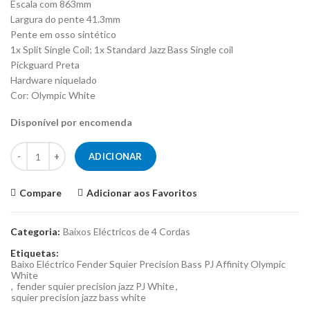
Escala com 863mm
Largura do pente 41.3mm
Pente em osso sintético
1x Split Single Coil; 1x Standard Jazz Bass Single coil
Pickguard Preta
Hardware niquelado
Cor: Olympic White
Disponível por encomenda
Quantidade de Baixo Eléctrico Fender Squier Precision Bass PJ Affini
ADICIONAR
Compare
Adicionar aos Favoritos
Categoria:
Baixos Eléctricos de 4 Cordas
Etiquetas:
Baixo Eléctrico Fender Squier Precision Bass PJ Affinity Olympic
White
,
fender squier precision jazz PJ White
,
squier precision jazz bass white