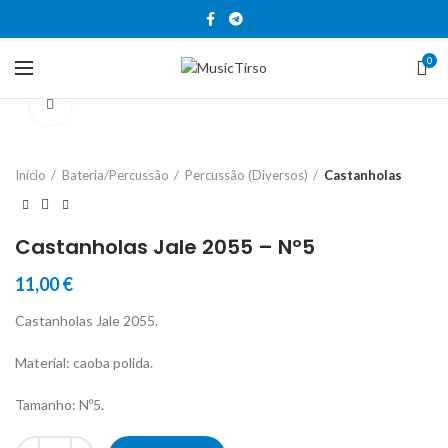
0
Clique para aumentar
Início
Bateria/Percussão
Percussão (Diversos)
Castanholas
Castanholas Jale 2055 – Nº5
11,00
€
Castanholas Jale 2055.
Material: caoba polida.
Tamanho: Nº5.
Quantidade de Castanholas Jale 2055 - Nº5