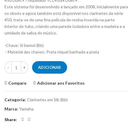
450 Duet+ / niquelado YCL450N Duet+.
Este sistema foi desenvolvido e lançado em 2008, inicialmente para
os oboés e agora também está disponível nos clarinetes da série
450, trata-se de uma fina película de resina inserida na parte
interior do tubo, criando uma parede isoladora entre a madeira e a
umidade da saliva do músico.
-Chave: Si bemol (Bb)
– Material das chaves: Prata níquel banhado a prata
Quantidade de Clarinete YAMAHA YCL-450M
ADICIONAR
Compare
Adicionar aos Favoritos
Categoria:
Clarinetes em Sib (Bb)
Marca:
Yamaha
Share