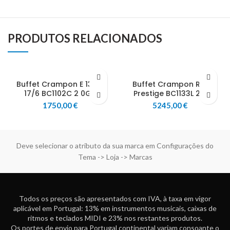
PRODUTOS RELACIONADOS
Buffet Crampon E 13 Bb
Buffet Crampon R13
17/6 BC1102C 2 0GB
Prestige BC1133L 2 0
1750,00
€
5245,00
€
Deve selecionar o atributo da sua marca em Configurações do
Tema -> Loja -> Marcas
Todos os preços são apresentados com IVA, à taxa em vigor
aplicável em Portugal: 13% em instrumentos musicais, caixas de
ritmos e teclados MIDI e 23% nos restantes produtos.
Os portes de envio para Portugal continental variam consoante o