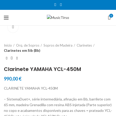
0
Clique para aumentar
Início
Orq. de Sopros
Sopros de Madeira
Clarinetes
Clarinetes em Sib (Bb)
Clarinete YAMAHA YCL-450M
990,00
€
CLARINETE YAMAHA YCL-450M
– SistemaDuet+, série intermediária, afinação em Bb, barrilete com
65 mm, madeira Grenadilla com resina ABS injetada (Parte superior)
no copo e acabamentos disponíveis para as chaves = prateado YCL-