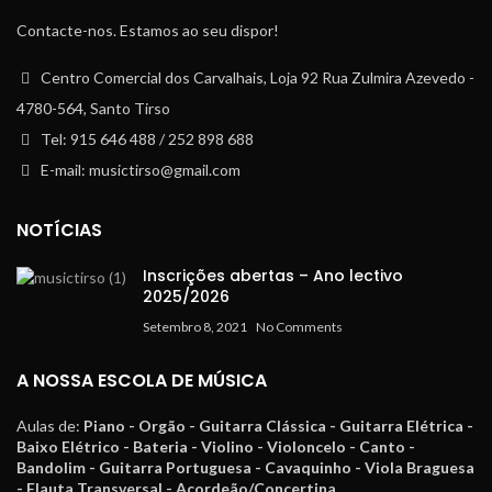
Contacte-nos. Estamos ao seu dispor!
Centro Comercial dos Carvalhais, Loja 92 Rua Zulmira Azevedo -
4780-564, Santo Tirso
Tel: 915 646 488 / 252 898 688
E-mail: musictirso@gmail.com
NOTÍCIAS
Inscrições abertas – Ano lectivo
2025/2026
Setembro 8, 2021
No Comments
A NOSSA ESCOLA DE MÚSICA
Aulas de:
Piano - Orgão - Guitarra Clássica - Guitarra Elétrica -
Baixo Elétrico - Bateria - Violino - Violoncelo - Canto -
Bandolim - Guitarra Portuguesa - Cavaquinho - Viola Braguesa
- Flauta Transversal - Acordeão/Concertina