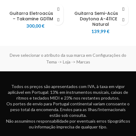
Guitarra Eletroacústica
Guitarra Semi-Acústica
– Takamine GD11MCE
Daytona A-411CE –
Natural
300,00
€
139,99
€
Deve selecionar o atributo da sua marca em Configurações do
Tema -> Loja -> Marcas
Todos os preços são apresentados com IVA, à taxa em vigor
aplicável em Portugal: 13% em instrumentos musicais, caixas de
ritmos e teclados MIDI e 23% nos restantes produtos.
Os portes de envio para Portugal continental variam consoante o
peso total da encomenda. Envios para as Ilhas/Internacionais
estão sob consulta.
Não assumimos responsabilidade por eventuais erros tipográficos
ou informação imprecisa de qualquer tipo.