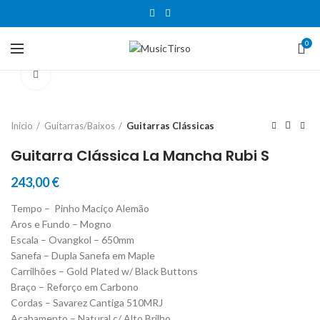
0
Clique para aumentar
Início
Guitarras/Baixos
Guitarras Clássicas
Guitarra Clássica La Mancha Rubi S
243,00
€
Tempo – Pinho Maciço Alemão
Aros e Fundo – Mogno
Escala – Ovangkol – 650mm
Sanefa – Dupla Sanefa em Maple
Carrilhões – Gold Plated w/ Black Buttons
Braço – Reforço em Carbono
Cordas – Savarez Cantiga 510MRJ
Acabamento – Natural c/ Alto Brilho