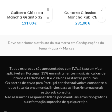
Guitarra Clássica La
Guitarra Clássica La
Mancha Granito 32 – AB
Mancha Rubi CM
131,00
€
231,00
€
Deve selecionar o atributo da sua marca em Configurações do
Tema -> Loja -> Marcas
Todos os preços são apresentados com IVA, à taxa em vigor
aplicável em Portugal: 13% em instrumentos musicais, caixas de
ritmos e teclados MIDI e 23% nos restantes produtos.
Os portes de envio para Portugal continental variam consoante o
peso total da encomenda. Envios para as Ilhas/Internacionais
estão sob consulta.
Não assumimos responsabilidade por eventuais erros tipográficos
ou informação imprecisa de qualquer tipo.